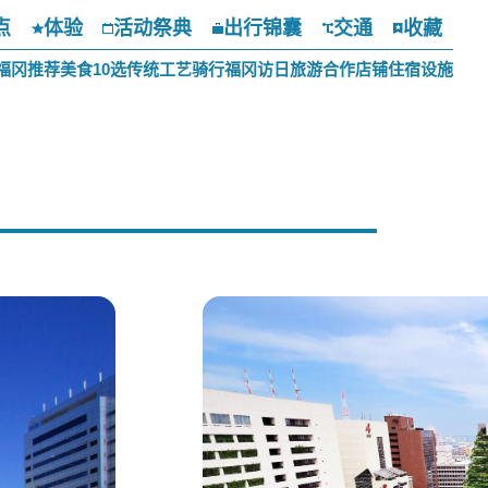
点
体验
活动祭典
出行锦囊
交通
收藏
福冈推荐美食10选
传统工艺
骑行福冈
访日旅游合作店铺
住宿设施