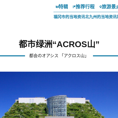
特辑
推荐行程
旅游景
福冈市的当地资讯
北九州的当地资讯
都市绿洲“ACROS山”
都会のオアシス 「アクロス山」