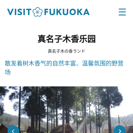
真名子木香乐园
真名子木の香ランド
散发着树木香气的自然丰富、温馨氛围的野营
场