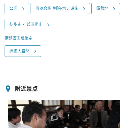
公园
展览会场·剧院·培训设施
露营地
徒步走‧ 郊游爬山
按旅游主题搜索
拥抱大自然
附近景点