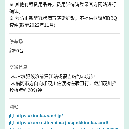
※ 其他有租赁用品等。费用详情请登录官方网站进行
确认。
※ 为防止新型冠状病毒感染扩散，不提供帐篷和BBQ
套件(截至2022年11月)
停车场
约50台
交通信息
·从JR筑肥线筑前深江站或福吉站约30分钟
·从福冈市方向向加茂川佐渡桥左转直行，距加茂川摇
铃桥牌约20分钟
网站
https://kinoka-rand.jp/
https://kanko-itoshima.jp/spot/kinoka-land/