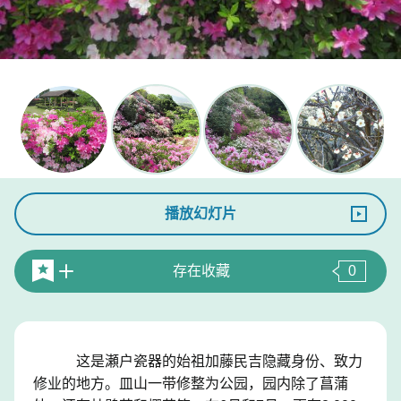
播放幻灯片
存在收藏
0
这是瀬户瓷器的始祖加藤民吉隐藏身份、致力
修业的地方。皿山一带修整为公园，园内除了菖蒲