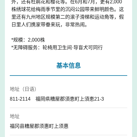
外，还有杜鹃花和樱花等。在6月和7月，更有2,000
株绣球花给梅雨季节里的沉闷公园带来鲜明颜色。这
里还有九州地区规模第二的滚子滑梯和运动角等，假
日里人们携家带眷来玩，非常热闹。
*规模：2,000株
*无障碍服务：轮椅用卫生间·导盲犬可同行
基本信息
地址（日语）
811-2114 福岡県糟屋郡須恵町上須恵21-3
地址
福冈县糟屋郡须惠町上须惠