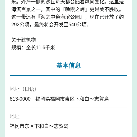
米。外海一侧的沙丘每天都会随着风向变化。这里是
海滨百景之一，其中的『晚霞之岬』更是美不胜收。
这一带还有『海之中道海滨公园』，现在已开放了约
292公顷，最终将会开发至540公顷。
关于建筑物
规模：全长11.6千米
基本信息
地址（日语）
813-0000 福岡県福岡市東区下和白～志賀島
地址
福冈市东区下和白～志贺岛