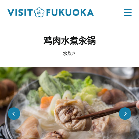
鸡肉水煮汆锅
水炊き