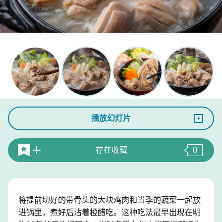
播放幻灯片
存在收藏
0
将提前切好的带骨头的大块鸡肉和当季的蔬菜一起放
进锅里，煮好后沾着橙醋吃。这种吃法最早出现在明