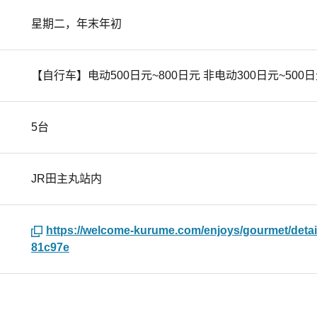
星期二，年末年初
【自行车】电动500日元~800日元 非电动300日元~500
5台
JR田主丸站内
https://welcome-kurume.com/enjoys/gourmet/deta
81c97e