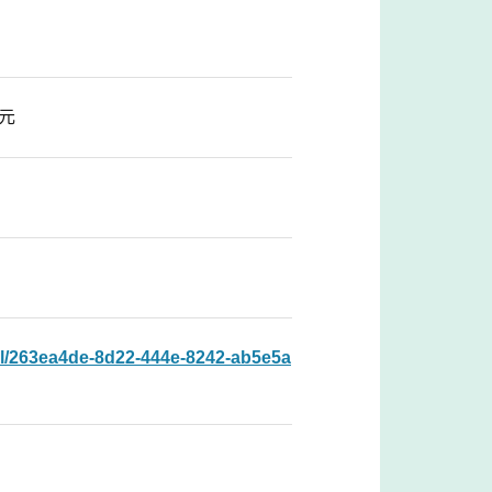
日元
il/263ea4de-8d22-444e-8242-ab5e5a