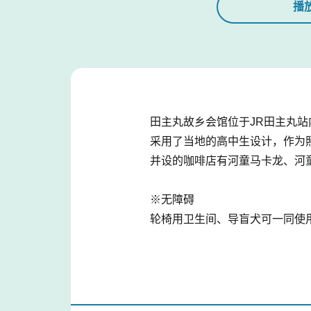
播
田主丸故乡会馆位于JR田主丸
采用了当地的高中生设计，作为
并设的咖啡店有河童马卡龙、河
※无障碍
轮椅用卫生间、导盲犬可一同使