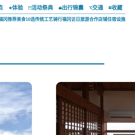
点
体验
活动祭典
出行锦囊
交通
收藏
福冈推荐美食10选
传统工艺
骑行福冈
访日旅游合作店铺
住宿设施