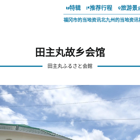
特辑
推荐行程
旅游景
福冈市的当地资讯
北九州的当地资讯
田主丸故乡会馆
田主丸ふるさと会館