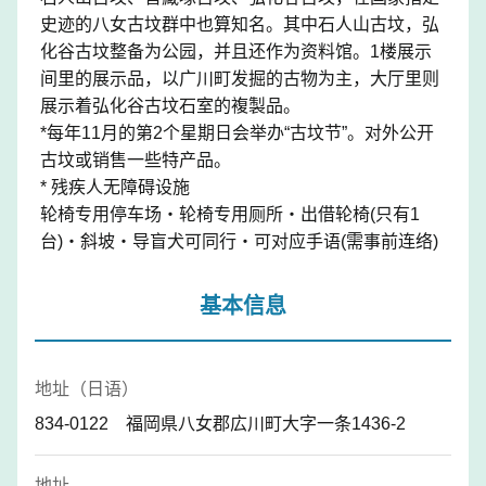
史迹的八女古坟群中也算知名。其中石人山古坟，弘
化谷古坟整备为公园，并且还作为资料馆。1楼展示
间里的展示品，以广川町发掘的古物为主，大厅里则
展示着弘化谷古坟石室的複製品。
*每年11月的第2个星期日会举办“古坟节”。对外公开
古坟或销售一些特产品。
* 残疾人无障碍设施
轮椅专用停车场・轮椅专用厕所・出借轮椅(只有1
台)・斜坡・导盲犬可同行・可对应手语(需事前连络)
基本信息
地址（日语）
834-0122 福岡県八女郡広川町大字一条1436-2
地址