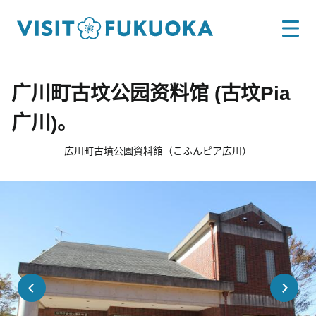
广川町古坟公园资料馆 (古坟Pia
广川)。
広川町古墳公園資料館（こふんピア広川）