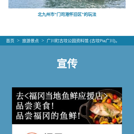
的
北九州市“门司港怀旧区”的玩法
首页
旅游景点
广川町古坟公园资料馆 (古坟Pia广川)。
宣传