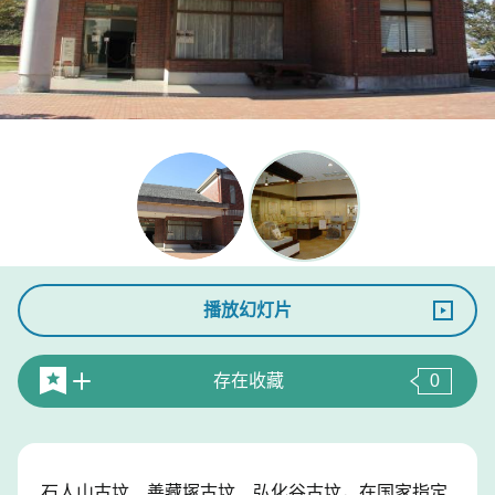
播放幻灯片
存在收藏
0
石人山古坟、善藏塚古坟、弘化谷古坟，在国家指定