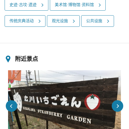
史迹·古坟·遗迹
美术馆·博物馆·资料馆
传统庆典活动
观光设施
公共设施
附近景点