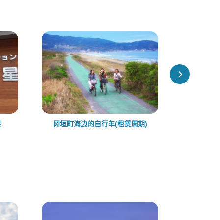
星
冈垣町海边的自行车(租赁周期)
宗像萤火