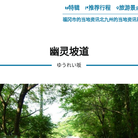
特辑
推荐行程
旅游景
福冈市的当地资讯
北九州的当地资讯
幽灵坡道
ゆうれい坂