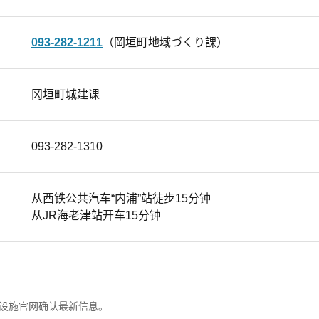
093-282-1211
（岡垣町地域づくり課）
冈垣町城建课
093-282-1310
从西铁公共汽车“内浦”站徒步15分钟
从JR海老津站开车15分钟
设施官网确认最新信息。