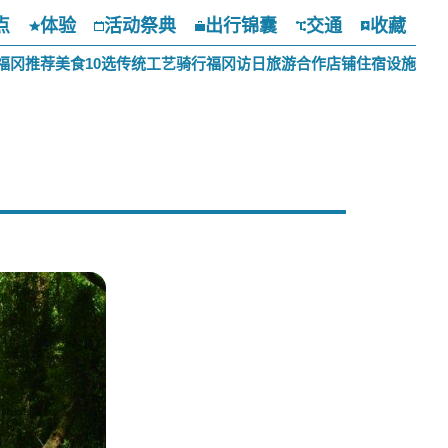
点
体验
活动祭典
出行锦囊
交通
收藏
福冈推荐美食10选
传统工艺
骑行福冈
访日旅游合作店铺
住宿设施