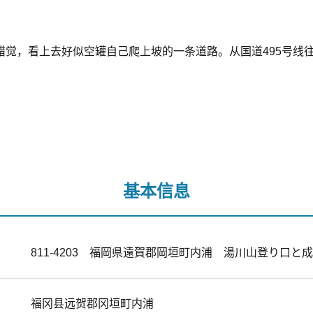
看上去好似空罐自己爬上坡的一条道路。从国道495号线往
基本信息
811-4203 福岡県遠賀郡岡垣町内浦 湯川山登り口と
福冈县远贺郡冈垣町内浦