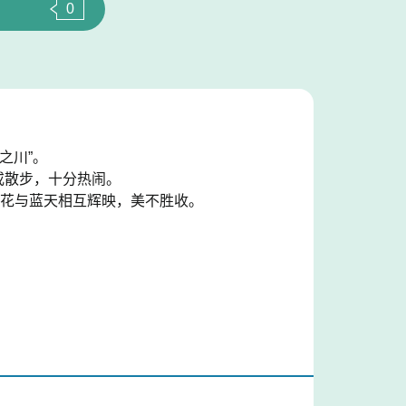
0
之川”。
钓或散步，十分热闹。
樱花与蓝天相互辉映，美不胜收。