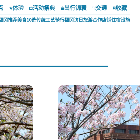
点
体验
活动祭典
出行锦囊
交通
收藏
福冈推荐美食10选
传统工艺
骑行福冈
访日旅游合作店铺
住宿设施