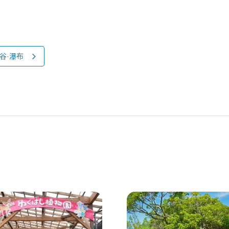
溪谷·瀑布