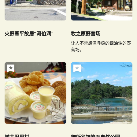
火野葦平故居“河伯洞”
牧之原野营场
让人不禁想深呼吸的绿油油的野
营场。