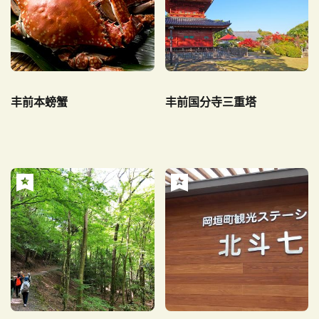
丰前本螃蟹
丰前国分寺三重塔