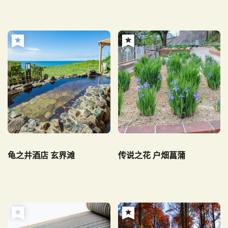
龟之井酒店 玄界滩
传说之花 户畑菖蒲