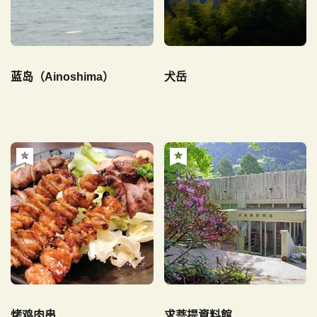
蓝岛（Ainoshima）
犬岳
烤鸡肉串
求菩提資料館