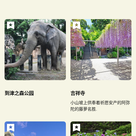
到津之森公园
吉祥寺
小山坡上供奉着祈愿安产的阿弥
陀的藤萝名胜.