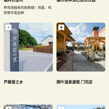
城井旧里村
御所谷神笼石自然公园
养鸡场独有的新鲜感！鸡蛋、鸡
肉等丰富品种
芦屋釜之乡
照叶温泉渡假 门司店