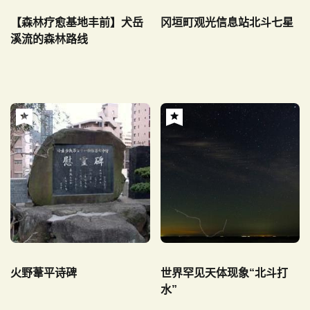
【森林疗愈基地丰前】犬岳
冈垣町观光信息站北斗七星
溪流的森林路线
火野葦平诗碑
世界罕见天体现象“北斗打
水”