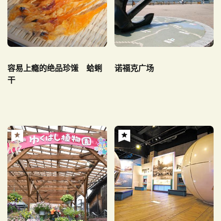
容易上瘾的绝品珍馐 蛤蜊
诺福克广场
干