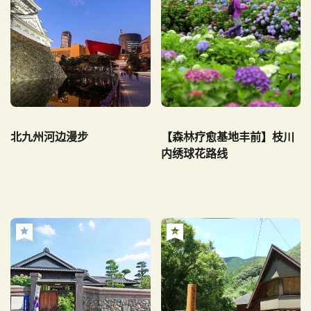
北九州河边漫步
【森林疗愈基地丰前】枝川
内绣球花路线