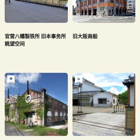
官营八幡製铁所 旧本事务所
旧大阪商船
眺望空间