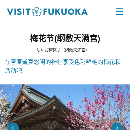
梅花节(纲敷天满宫)
しいだ梅祭り（綱敷天満宮）
在菅原道真悠闲的神社享受色彩鲜艳的梅花和
活动吧