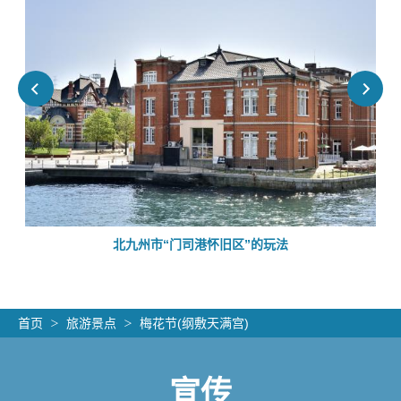
的
北九州市“门司港怀旧区”的玩法
首页
旅游景点
梅花节(纲敷天满宫)
宣传