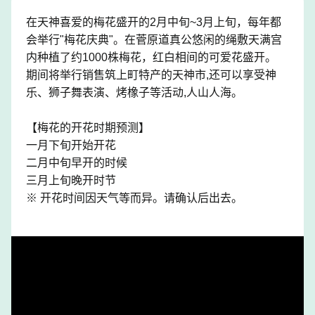
在天神喜爱的梅花盛开的2月中旬~3月上旬，每年都
会举行"梅花庆典"。在菅原道真公悠闲的绳敷天满宫
内种植了约1000株梅花，红白相间的可爱花盛开。
期间将举行销售筑上町特产的天神市,还可以享受神
乐、狮子舞表演、烤橡子等活动,人山人海。
【梅花的开花时期预测】
一月下旬开始开花
二月中旬早开的时候
三月上旬晚开时节
※ 开花时间因天气等而异。请确认后出去。