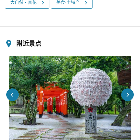
大自然・赏花
美食·土特产
附近景点