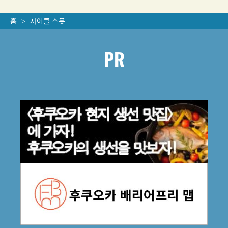
홈
사이클 스폿
PR