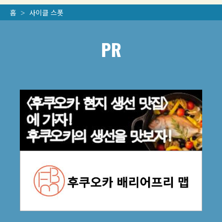
홈
사이클 스폿
PR