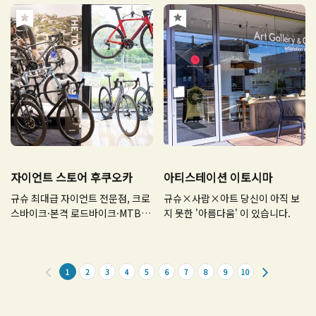
자이언트 스토어 후쿠오카
아티스테이션 이토시마
규슈 최대급 자이언트 전문점, 크로
규슈×사람×아트 당신이 아직 보
스바이크·본격 로드바이크·MTB
지 못한 '아름다움' 이 있습니다.
다수 전시
1
2
3
4
5
6
7
8
9
10