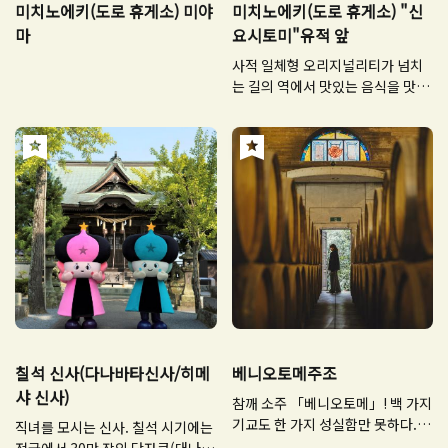
미치노에키(도로 휴게소) 미야
미치노에키(도로 휴게소) "신
마
요시토미"유적 앞
사적 일체형 오리지널리티가 넘치
는 길의 역에서 맛있는 음식을 맛보
세요!
칠석 신사(다나바타신사/히메
베니오토메주조
샤 신사)
참깨 소주 「베니오토메」! 백 가지
기교도 한 가지 성실함만 못하다. 창
직녀를 모시는 신사. 칠석 시기에는
업 이래 변함없는 마음.
전국에서 30만 장의 단자쿠(대나무