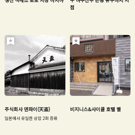
생선 직매소 토토 시장 아시야
구 햐쿠산주 은행 유쿠하시 지
점
주식회사 덴파이(天盃)
비지니스&사이클 호텔 벨
일본에서 유일한 상압 2회 증류