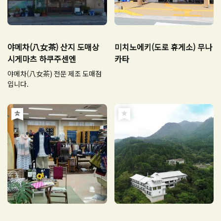
야메차(八女茶) 산지 도매상
미치노에키(도로 휴게소) 무나
시게마츠 하쿠주센엔
카타
야메차(八女茶) 전문 제조 도매점
입니다.