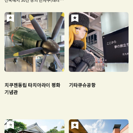
에 거는 종이(쪽지)를 단자쿠(短冊)
라고 하며 소원을 씁니다)가 도착한
다고 합니다.
치쿠젠동립 타치아라이 평화
기타큐슈공항
기념관