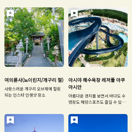
여의륜사(뇨이린지/개구리 절)
아시야 해수욕장 레저풀 아쿠
아시안
사랑스러운 개구리 오브제에 힐링
되는 인스타 인생샷 장소
아름다운 경치를 보면서 바다도 수
영장도 해양스포츠도 즐길 수 있어
요