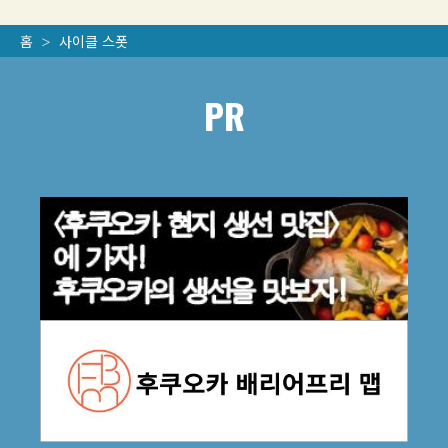
홈
사이클 스폿
PR