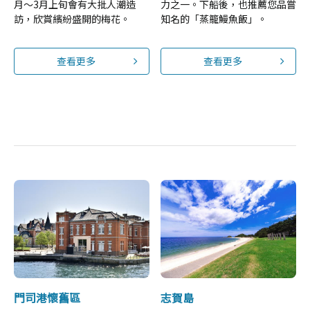
月～3月上旬會有大批人潮造
力之一。下船後，也推薦您品嘗
訪，欣賞繽紛盛開的梅花。
知名的「蒸籠鰻魚飯」。
查看更多
查看更多
門司港懷舊區
志賀島