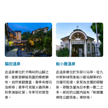
脇田溫泉
船小屋溫泉
此溫泉鄉位於犬鳴峠的山腳之
此溫泉鄉位於矢部川沿岸，從九
間，是散發靜謐氛圍的療癒勝
州新幹線筑後船小屋站開車約5
地。自然景觀豐富，春季有櫻花
分鐘可抵達。泉質為含鐵的碳酸
及新綠；夏季可見螢火蟲飛舞；
泉，碳酸含量為日本數一數二之
秋季滿是紅葉；冬季可欣賞雪
多。鄰近的公園內設有「軟銀鷹
景。
棒球公園筑後」棒球場。