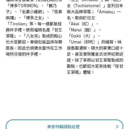
「博多TORIMON」、「鶴乃
女（Tochiotome）」並列日本
子」、「名菓小雞餅」、「筑紫
兩大品牌草莓；「Amaou」一
麻糬」、「博多之女」、
名，取自於日文
「Tirolian」等，每一樣都是經
「Akai（紅）」、
典伴手禮。使用福岡名產「甘王
「Marui（圓）」、
草莓」、「八女茶」製成的點心
「Ookii（大）」、
也大受歡迎。單個包裝且保存期
「Umai（好吃）」的縮寫。味
限長，因此也很適合當作在工作
道香甜濃郁，碩大的果實口感十
場所分發的伴手禮。
足，甚至曾榮獲金氏世界紀錄認
證。除了享用以甘王草莓製成的
甜點，也歡迎大家來挑戰「採甘
王草莓」體驗！
美食特輯請點這裡