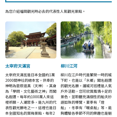
為您介紹福岡觀光時必去的代表性人氣觀光景點。
太宰府天滿宮
柳川江河
太宰府天滿宮是日本全國約1萬
柳川在江戶時代是繁榮一時的城
2000間神社的總本宮，供奉的
下町，也是以「水鄉」聞名遐邇
神明為菅原道真（天神），其身
的觀光名勝。護城河巡禮是人氣
為「學問、文化藝術之神」而聞
戶外活動，您可欣賞風情十足的
名遐邇。每年約1000萬人來這
景色，並聆聽充滿個性的船夫妙
裡祈願，人潮眾多，是九州的代
語如珠的導覽。夏季有「燈
表性觀光勝地之一。這裡也是日
船」，冬季有「暖桌船」等，能
本全國知名的賞梅景點，每年2
夠體驗各季節不同的樂趣也是魅