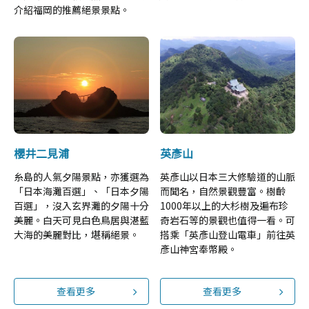
介紹福岡的推薦絕景景點。
櫻井二見浦
英彥山
糸島的人氣夕陽景點，亦獲選為
英彥山以日本三大修驗道的山脈
「日本海灘百選」、「日本夕陽
而聞名，自然景觀豐富。樹齡
百選」，沒入玄界灘的夕陽十分
1000年以上的大杉樹及遍布珍
美麗。白天可見白色鳥居與湛藍
奇岩石等的景觀也值得一看。可
大海的美麗對比，堪稱絕景。
搭乘「英彥山登山電車」前往英
彥山神宮奉幣殿。
查看更多
查看更多