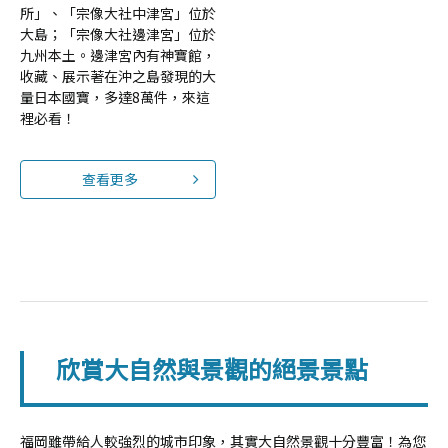
所」、「宗像大社中津宮」位於
大島；「宗像大社邊津宮」位於
九州本土。邊津宮內有神寶館，
收藏、展示著在沖之島發現的大
量日本國寶，多達8萬件，來這
裡必看！
查看更多
欣賞大自然與景觀的絕景景點
福岡雖帶給人較強烈的城市印象，其實大自然景觀十分豐富！為您