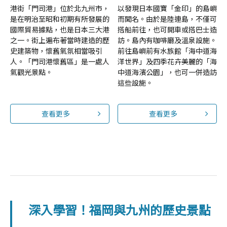
港街「門司港」位於北九州市，
以發現日本國寶「金印」的島嶼
是在明治至昭和初期有所發展的
而聞名。由於是陸連島，不僅可
國際貿易據點，也是日本三大港
搭船前往，也可開車或搭巴士造
之一。街上遍布著當時建造的歷
訪。島內有咖啡廳及溫泉設施。
史建築物，懷舊氣氛相當吸引
前往島嶼前有水族館「海中道海
人。「門司港懷舊區」是一處人
洋世界」及四季花卉美麗的「海
氣觀光景點。
中道海濱公園」，也可一併造訪
這些設施。
查看更多
查看更多
深入學習！福岡與九州的歷史景點