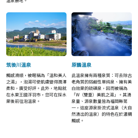
溫泉勝地。
筑後川溫泉
原鶴溫泉
觸感滑順，被暱稱為「溫和美人
此溫泉擁有兩種泉質：可去除古
之湯」，泡湯可使肌膚變得潤澤
老角質的弱鹼性單純泉、擁有美
柔和，廣受好評。此外，地點就
白效果的硫磺泉，因而被稱為
在水果王國浮羽市，您可在採水
「W（雙重）美肌之湯」。其湧
果後前往泡溫泉。
泉量、源泉數量皆為福岡縣第
一，這座源泉掛流式溫泉（大自
然湧出的溫泉）的特色在於濃稠
觸感。