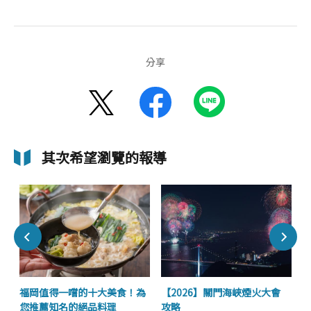
分享
其次希望瀏覽的報導
拉
福岡值得一嚐的十大美食！為
【2026】關門海峽煙火大會
您推薦知名的絕品料理
攻略