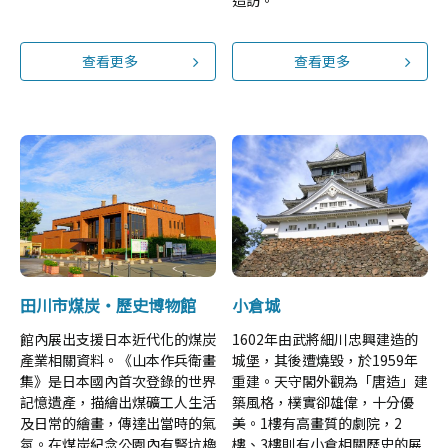
造訪。
查看更多
查看更多
田川市煤炭・歷史博物館
小倉城
館內展出支援日本近代化的煤炭
1602年由武將細川忠興建造的
產業相關資料。《山本作兵衛畫
城堡，其後遭燒毀，於1959年
集》是日本國內首次登錄的世界
重建。天守閣外觀為「唐造」建
記憶遺產，描繪出煤礦工人生活
築風格，樸實卻雄偉，十分優
及日常的繪畫，傳達出當時的氣
美。1樓有高畫質的劇院，2
氛。在煤炭紀念公園內有豎坑櫓
樓、3樓則有小倉相關歷史的展