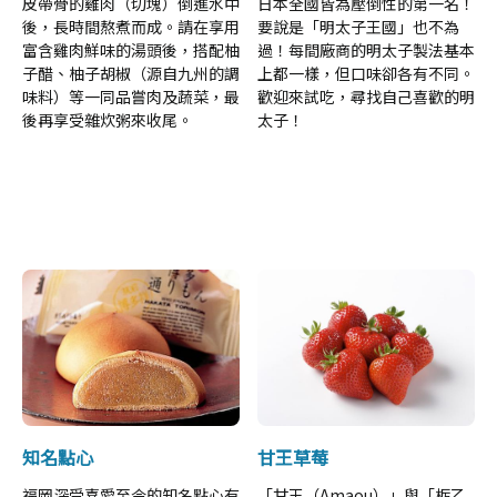
皮帶骨的雞肉（切塊）倒進水中
日本全國皆為壓倒性的第一名！
後，長時間熬煮而成。請在享用
要說是「明太子王國」也不為
富含雞肉鮮味的湯頭後，搭配柚
過！每間廠商的明太子製法基本
子醋、柚子胡椒（源自九州的調
上都一樣，但口味卻各有不同。
味料）等一同品嘗肉及蔬菜，最
歡迎來試吃，尋找自己喜歡的明
後再享受雜炊粥來收尾。
太子！
知名點心
甘王草莓
福岡深受喜愛至今的知名點心有
「甘王（Amaou）」與「栃乙