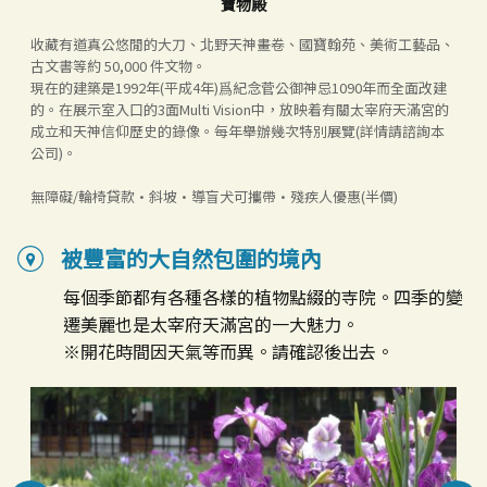
寶物殿
年
收藏有道真公悠閒的大刀、北野天神畫卷、國寶翰苑、美術工藝品、
古文書等約 50,000 件文物。
現在的建築是1992年(平成4年)爲紀念菅公御神忌1090年而全面改建
的。在展示室入口的3面Multi Vision中，放映着有關太宰府天滿宮的
成立和天神信仰歷史的錄像。每年舉辦幾次特別展覽(詳情請諮詢本
公司)。
無障礙/輪椅貸款·斜坡·導盲犬可攜帶·殘疾人優惠(半價)
被豐富的大自然包圍的境內
每個季節都有各種各樣的植物點綴的寺院。四季的變
遷美麗也是太宰府天滿宮的一大魅力。
※開花時間因天氣等而異。請確認後出去。