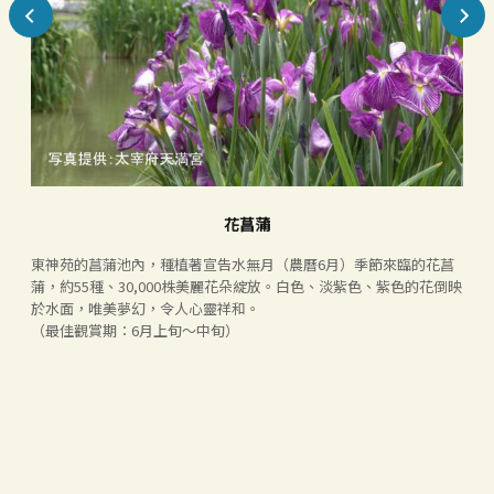
花菖蒲
東神苑的菖蒲池內，種植著宣告水無月（農曆6月）季節來臨的花菖
花
蒲，約55種、30,000株美麗花朵綻放。白色、淡紫色、紫色的花倒映
於水面，唯美夢幻，令人心靈祥和。
（最佳觀賞期：6月上旬～中旬）