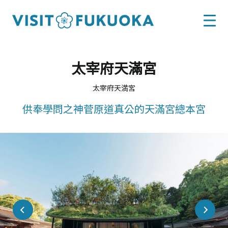
太宰府天滿宮
太宰府天満宮
供奉學問之神菅原道真公的天滿宮總本宮