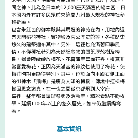
問之神。此為全日本約12,000座天滿宮的總本宮，日
本國內外有許多民眾前來這間九州最大規模的神社參
拜祈願。
包含朱紅色的御本殿與其周遭的神苑在內，用地內還
有天開稻荷神社、寶物殿及菅公歷史館等，各種歷史
悠久的建築遍布其中。另外，這裡也充滿著四季風
情，不僅種植著列為天然紀念物的闊葉厚殼樹及樟
樹，還會陸續綻放梅花、花菖蒲等華麗花卉。道真非
常喜愛梅花，正因為天滿宮的神紋也使用了梅花，使
梅花時期更顯得特別。其中，位於面向本殿右側正面
的御神木「飛梅」是廣為人知的梅樹，傳說中這棵梅
樹因思念道真，在一夜之間從京都飛到大宰府。
這裡一整年都會舉辦祭典及活動等，精彩看點不勝枚
舉。延續1100年以上的悠久歷史，如今仍繼續編寫
著。
基本資訊