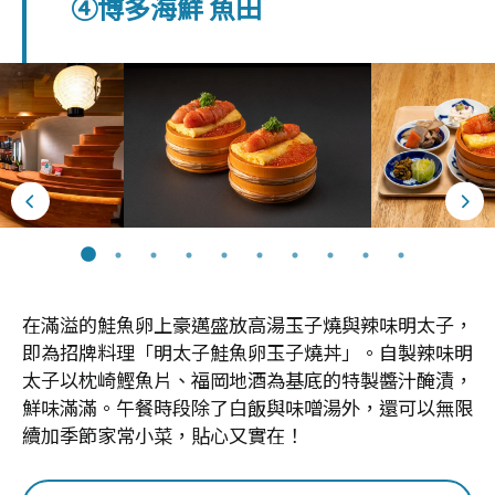
④博多海鮮 魚田
在滿溢的鮭魚卵上豪邁盛放高湯玉子燒與辣味明太子，
即為招牌料理「明太子鮭魚卵玉子燒丼」。自製辣味明
太子以枕崎鰹魚片、福岡地酒為基底的特製醬汁醃漬，
鮮味滿滿。午餐時段除了白飯與味噌湯外，還可以無限
續加季節家常小菜，貼心又實在！