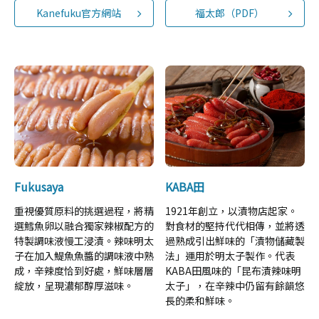
Kanefuku官方網站
福太郎（PDF）
Fukusaya
KABA田
重視優質原料的挑選過程，將精
1921年創立，以漬物店起家。
選鱈魚卵以融合獨家辣椒配方的
對食材的堅持代代相傳，並將透
特製調味液慢工浸漬。辣味明太
過熟成引出鮮味的「漬物儲藏製
子在加入鯷魚魚醬的調味液中熟
法」運用於明太子製作。代表
成，辛辣度恰到好處，鮮味層層
KABA田風味的「昆布漬辣味明
綻放，呈現濃郁醇厚滋味。
太子」，在辛辣中仍留有餘韻悠
長的柔和鮮味。