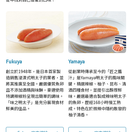
Fukuya
Yamaya
創立於1948年，是日本首家製
從創業時傳承至今的「匠之醬
造銷售浸漬式明太子的業者，並
汁」是Yamaya明太子的風味關
將其推廣至全國。嚴選優質魚卵
鍵。精選辣椒、柚子、昆布、清
且不添加酒精與味醂，豪邁使用
酒四種食材，並提引出醇厚鮮
特調辣椒粉呈現出簡單的調味。
味。嚴選最適合製成辣味明太子
「味之明太子」是充分展現食材
的魚卵，歷經168小時慢工熟
鮮美的佳品。
成。特色在於微辣中隱約散發的
柚子清香。