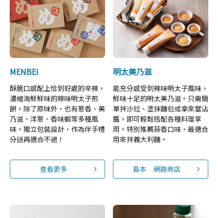
MENBEI
明太美乃滋
酥脆口感配上恰到好處的辛辣，
能充分感受到辣味明太子風味，
濃縮海鮮鮮味的辣味明太子煎
鮮味十足的明太美乃滋。只需簡
餅。除了原味外，也有蔥香、美
單拌沙拉、塗抹麵包或拿來當沾
乃滋、洋蔥、香味蝦等多種風
醬，即可輕鬆搭配各種料理享
味。獨立包裝設計，作為伴手禮
用。特別推薦蒜香口味，最適合
分送再適合不過！
用來拌義大利麵。
查看更多
島本 網路商店