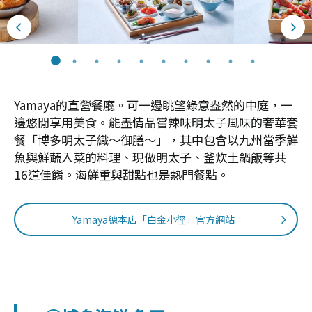
Yamaya的直營餐廳。可一邊眺望綠意盎然的中庭，一
邊悠閒享用美食。能盡情品嘗辣味明太子風味的奢華套
餐「博多明太子織～御膳～」，其中包含以九州當季鮮
魚與鮮蔬入菜的料理、現做明太子、釜炊土鍋飯等共
16道佳餚。海鮮重與甜點也是熱門餐點。
Yamaya總本店「白金小徑」官方網站