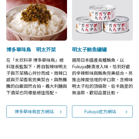
博多華味鳥 明太芥菜
明太子鮪魚罐罐
在「水炊料亭 博多華味鳥」總
選用日本國產長鰭鮪魚，以
料理長監製下，將自製辣味明太
Fukuya醃漬液入味，恰到好處
子與芥菜精心拌炒而成。微辣口
的辛辣鮮味與鮪魚完美結合。另
感與芥菜香氣完美契合。與熱騰
推出辣度倍增的辛口款、含辣味
騰的白飯固然合拍，義大利麵與
明太子粒的頂級款、低卡路里的
下酒菜也同樣是絕佳搭配。
無油款，歡迎品嘗比較。
博多華味鳥官方網站
Fukuya官方網站