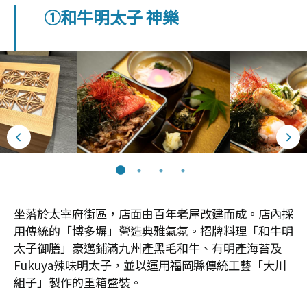
①和牛明太子 神樂
坐落於太宰府街區，店面由百年老屋改建而成。店內採
用傳統的「博多塀」營造典雅氣氛。招牌料理「和牛明
太子御膳」豪邁鋪滿九州產黑毛和牛、有明產海苔及
Fukuya辣味明太子，並以運用福岡縣傳統工藝「大川
組子」製作的重箱盛裝。