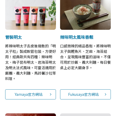
管裝明太
辣味明太風味香鬆
將辣味明太子去皮後撥散的「明
口感微辣的絕品香鬆。將辣味明
太子粒」製成軟管包裝，方便好
太子與鰹魚片、芝麻、海苔結
用！經典款共有四種：辣味明
合，呈現風味豐富的滋味。不僅
太、梅子昆布明太、岩海苔明太
可用於炒飯、義大利麵，每日餐
及明太法式風味。可靈活運用於
桌上必定大顯身手。
飯糰、義大利麵、馬鈴薯沙拉等
料理。
Yamaya官方網站
Fukusaya官方網站