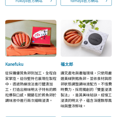
Fukuya官方網站
Yamaya官方網站
Kanefuku
福太郎
從採購優質魚卵到加工，全程自
講究產地與養殖環境，只使用嚴
家掌控。這份堅持也展現在製程
選黃線狹鱈魚卵，並依食材與原
中，透過熟練技法進行鹽漬加
卵狀態調整調味液配方。不惜費
工，打造出辣味明太子特有的顆
時費力，採用獨創的「雙重浸漬
粒爆裂口感。關鍵在於將魚卵於
製法」，是其美味秘訣。經慢工
調味液中進行兩次細緻浸漬。
浸漬的明太子，蘊含深邃醇厚風
味與豐沛鮮味。