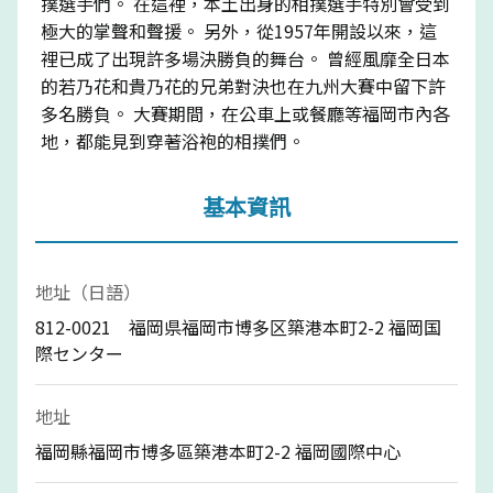
撲選手們。 在這裡，本土出身的相撲選手特別會受到
極大的掌聲和聲援。 另外，從1957年開設以來，這
裡已成了出現許多場決勝負的舞台。 曾經風靡全日本
的若乃花和貴乃花的兄弟對決也在九州大賽中留下許
多名勝負。 大賽期間，在公車上或餐廳等福岡市內各
地，都能見到穿著浴袍的相撲們。
基本資訊
地址（日語）
812-0021 福岡県福岡市博多区築港本町2-2 福岡国
際センター
地址
福岡縣福岡市博多區築港本町2-2 福岡國際中心