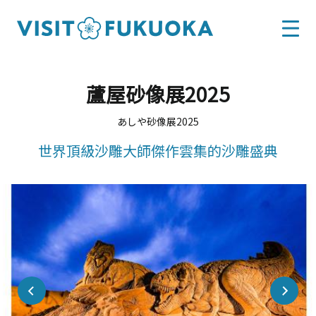
蘆屋砂像展2025
あしや砂像展2025
世界頂級沙雕大師傑作雲集的沙雕盛典