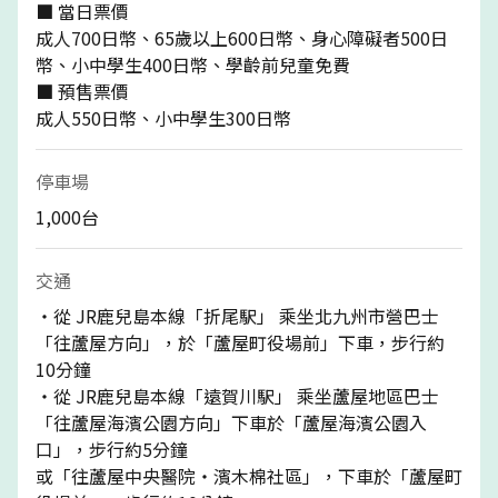
■ 當日票價
成人700日幣、65歲以上600日幣、身心障礙者500日
幣、小中學生400日幣、學齡前兒童免費
■ 預售票價
成人550日幣、小中學生300日幣
停車場
1,000台
交通
・從 JR鹿兒島本線「折尾駅」 乘坐北九州市營巴士
「往蘆屋方向」，於「蘆屋町役場前」下車，步行約
10分鐘
・從 JR鹿兒島本線「遠賀川駅」 乘坐蘆屋地區巴士
「往蘆屋海濱公園方向」下車於「蘆屋海濱公園入
口」，步行約5分鐘
或「往蘆屋中央醫院・濱木棉社區」，下車於「蘆屋町