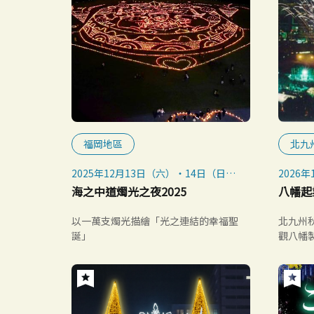
福岡地區
北九
2025年12月13日（六）・14日（日）
2026
2025年12月20日（六）・21日（日）
（星期
海之中道燭光之夜2025
八幡起
2025年12月24日（三）・25日（四）
※惡劣天氣時活動取消
以一萬支燭光描繪「光之連結的幸福聖
北九州
誕」
觀八幡