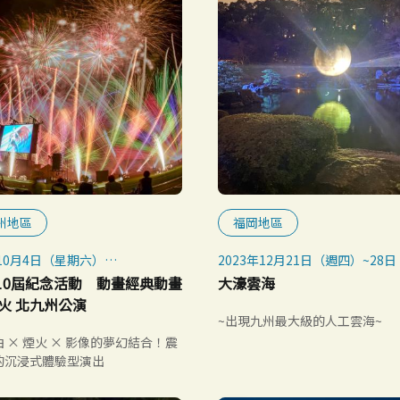
州地區
福岡地區
年10月4日（星期六）
2023年12月21日（週四）~28
照常舉行，惡劣天氣則中止
四）
第10屆紀念活動 動畫經典動畫
大濠雲海
2024年1月5日（週五）~2月18
火 北九州公演
日）
~出現九州最大級的人工雲海~
 × 煙火 × 影像的夢幻結合！震
的沉浸式體驗型演出