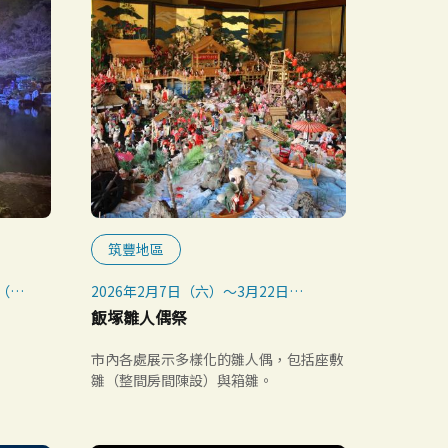
筑豐地區
日（週
2026年2月7日（六）～3月22日
（日）
飯塚雛人偶祭
日（週
※各會場日期不同，詳情請參閱飯塚市
官網。
市內各處展示多樣化的雛人偶，包括座敷
雛（整間房間陳設）與箱雛。