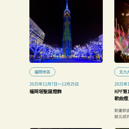
福岡地區
北九
2025年11月7日～12月25日
2025
※雨天
福岡塔聖誕燈飾
KPF
歌曲煙
動畫歌曲
撼五感