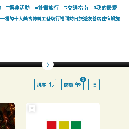
驗
祭典活動
計畫旅行
交通指南
我的最愛
一嚐的十大美食
傳統工藝
騎行福岡
訪日旅遊友善店
住宿設施
1
排序
篩選