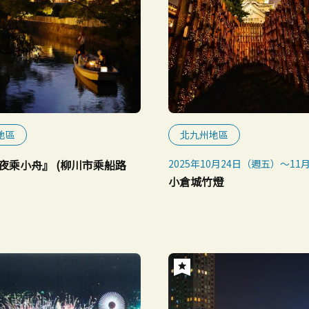
地區
北九州地區
夜乘小舟』 (柳川市乘船路
2025年10月24日（週五）～11
（週一，國定假日）
小倉城竹燈