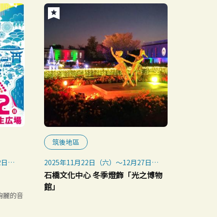
筑後地區
2日
2025年11月22日（六）～12月27日
（六），週一除外
石橋文化中心 冬季燈飾「光之博物
2026年1月3日（六、假日）～1月18
館」
日（日），僅限週五、六、日及假日
絢麗的音
*園區全年開放