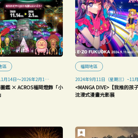
地區
福岡地區
11月14日～2026年2月1日
2024年9月11日（星期三）~11月
氣晴雨，暴風雨天氣取消。
（星期四）
to圖鑑 × ACROS福岡燈飾「小
<MANGA DIVE>【我推的
」
沈浸式漫畫光影展