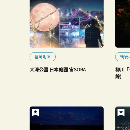
福岡地區
筑後
大濠公園 日本庭園 宙SORA
柳川『
線)