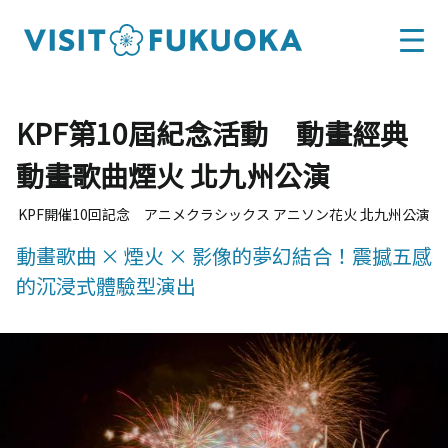
KPF第10屆紀念活動 動畫經典
動畫歌曲煙火 北九州公演
KPF開催10回記念 アニメクラシックス アニソン花火 北九州公演
動畫歌曲 × 煙火 × 影像的夢幻結合！震撼五感
的沉浸式體驗型演出