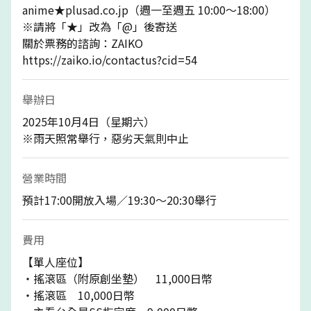
anime★plusad.co.jp（週一至週五 10:00～18:00）
※請將「★」改為「@」後寄送
關於票務的諮詢：ZAIKO
https://zaiko.io/contactus?cid=54
舉辦日
2025年10月4日（星期六）
※雨天照常舉行，惡劣天氣則中止
營業時間
預計17:00開放入場／19:30～20:30舉行
費用
【單人座位】
・搖滾區（附原創坐墊） 11,000日幣
・搖滾區 10,000日幣