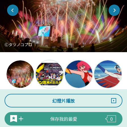
Ⓒタツノコプロ
幻燈片播放
保存我的最愛
0