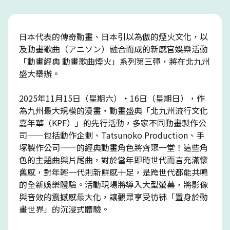
日本代表的傳奇動畫、日本引以為傲的煙火文化，以
及動畫歌曲（アニソン）融合而成的新感官娛樂活動
「動畫經典 動畫歌曲煙火」系列第三彈，將在北九州
盛大舉辦。
2025年11月15日（星期六）・16日（星期日），作
為九州最大規模的漫畫・動畫盛典「北九州流行文化
嘉年華（KPF）」的先行活動，多家不同動畫製作公
司——包括動作企劃、Tatsunoko Production、手
塚製作公司——的經典動畫角色將齊聚一堂！這些角
色的主題曲與片尾曲，對於當年即時世代而言充滿懷
舊感，對年輕一代則新鮮感十足，是跨世代都能共鳴
的全新娛樂體驗。活動現場將導入大型螢幕，將影像
與音效的震撼感最大化，讓觀眾享受彷彿「置身於動
畫世界」的沉浸式體驗。