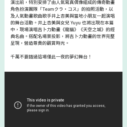
演出前，特別安排了由人氣寫真偶像組成的傳奇動畫
角色扮演團隊「Teamクラ・コス」的拍照活動，以
及人氣動畫歌曲歌手井上杏美與當地小朋友一起演唱
的舞台活動。井上杏美與女兒 Yuyu 也將出現在本篇
中，現場演唱吉卜力動畫《龍貓》《天空之城》的經
典名曲。搭配名場景投影，將吉卜力動畫的世界完整
呈現，營造尊貴的觀賞時光。
千萬不要錯過這場僅此一夜的夢幻舞台！