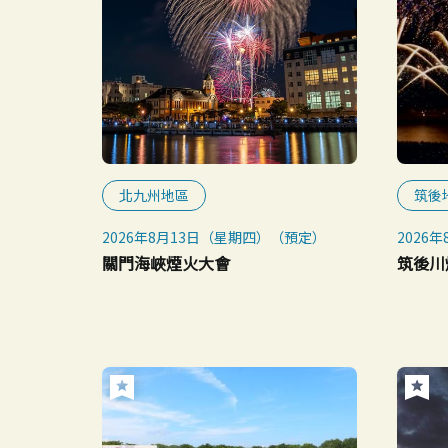
北九州地區
筑後
2026年8月13日（星期四）（預定）
2026
※小雨
關門海峽煙火大會
筑後川
8月7日