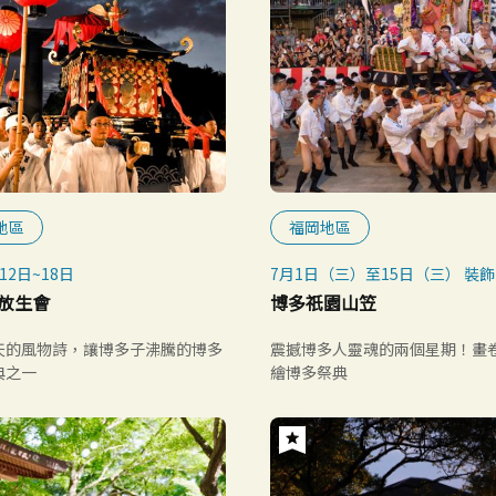
地區
福岡地區
12日~18日
7月1日（三）至15日（三） 裝
一般公開
放生會
博多祇園山笠
7月12日（日）追山笠預演
7月13日（一）集團山笠表演
天的風物詩，讓博多子沸騰的博多
震撼博多人靈魂的兩個星期！畫
7月15日（三）（4:59起）追山
典之一
繪博多祭典
※ 每年7月1日~15日舉行