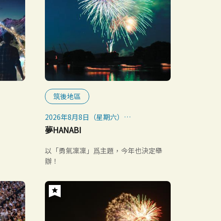
筑後地區
2026年8月8日（星期六）
※下雨時順延至9日（日）、11日（週
夢HANABI
二）
以「勇氣凜凜」爲主題，今年也決定舉
辦！