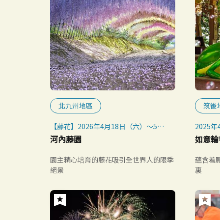
北九州地區
筑後
【藤花】2026年4月18日（六）～5月
2025
6日（三・補假）※預定
河內藤園
如意輪
【紅葉】每年約11月中旬～12月上旬
園主精心培育的藤花吸引全世界人的限季
蘊含着
絕景
裏