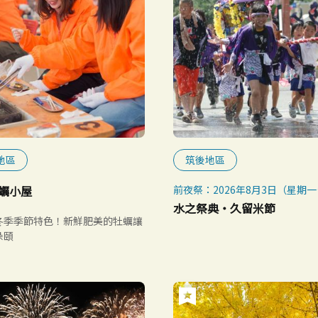
地區
筑後地區
蠣小屋
前夜祭：2026年8月3日（星期一
本祭：2026年8月4日（星期二）
水之祭典・久留米節
冬季季節特色！新鮮肥美的牡蠣讓
朵頤