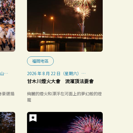
福岡地區
飾山笠
2026 年 8 月 22 日（星期六）
※ 雨勢較小時照常舉行；如遇惡劣天
甘木川煙火大會 流灌頂法要會
氣，將順延至 8 月 23 日（星期日）。
※ 若 8 月 23 日（星期日）仍遇惡劣天
卷豪邁描
絢麗的煙火和漂浮在河面上的夢幻般的燈
笠
氣，將再順延至 8 月 26 日（星期
籠
三）。