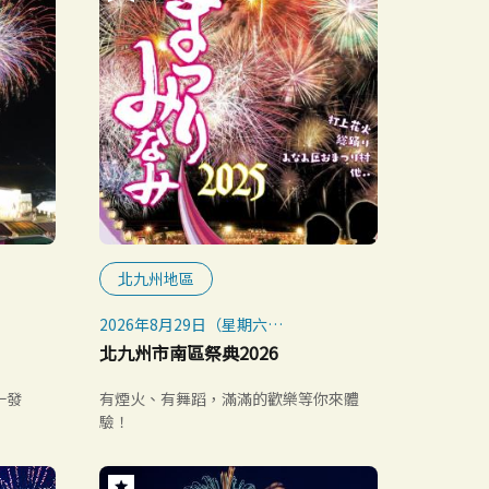
北九州地區
2026年8月29日（星期六）
※如遇惡劣天氣則取消
北九州市南區祭典2026
十發
有煙火、有舞蹈，滿滿的歡樂等你來體
驗！