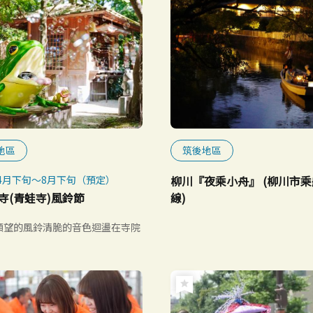
地區
筑後地區
年4月下旬～8月下旬（預定）
柳川『夜乘小舟』 (柳川市
寺(青蛙寺)風鈴節
線)
願望的風鈴清脆的音色迴盪在寺院