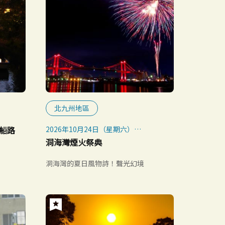
北九州地區
乘船路
2026年10月24日（星期六）
※如遇惡劣天氣則取消（不延期）
洞海灣煙火祭典
※如取消，將於當日13:00前公告
洞海灣的夏日風物詩！聲光幻境