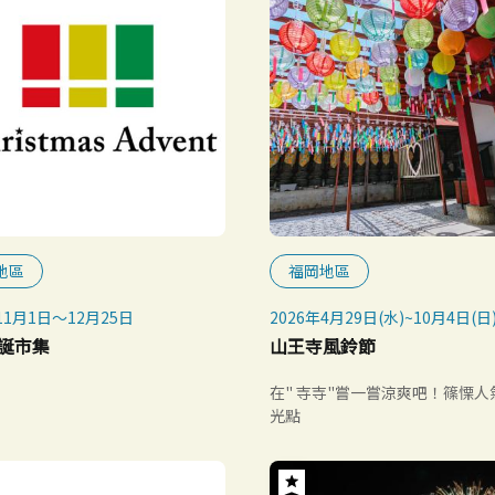
地區
福岡地區
11月1日〜12月25日
2026年4月29日(水)~10月4日(日
誕市集
山王寺風鈴節
在" 寺寺"嘗一嘗涼爽吧！篠慄人
光點