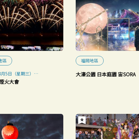
地區
福岡地區
年8月5日（星期三）
大濠公園 日本庭園 宙SORA
照常舉行。如遇惡劣天氣，改為
煙火大會
（星期五）