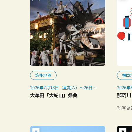
筑後地區
福岡
2026年7月18日（星期六）～26日
2026
（星期日）
大牟田「大蛇山」祭典
那珂川
7月18日（星期六）、19日（星期日）
2000
大牟田港祭
7月25日（星期六）舞蹈、萬人舞蹈、
祗園六山遊行、比賽和閉幕演出。
7月26日（星期日神龕：蛇山大遊行