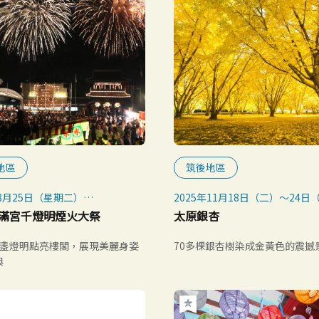
地區
筑後地區
年8月25日（星期二）
2025年11月18日（二）～24日
月25日舉行
假日）
滿宮千燈明煙火大祭
太原銀杏
時延期至8月26日（星期三）
每年11月中旬到下旬
00盞燈明點亮樓閣，展現美麗身姿
70多棵銀杏樹染成金黃色的震撼
典