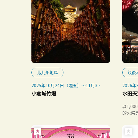
北九州地區
筑後
2025年10月24日（週五）～11月3日
2026
（週一，國定假日）
※每年8
小倉城竹燈
水田天
※雨天
以1,0
的火祭