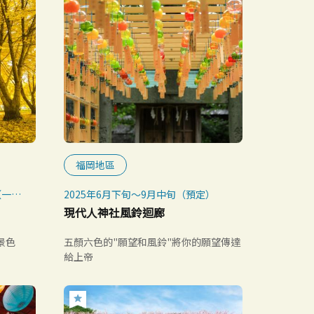
福岡地區
（一・
2025年6月下旬～9月中旬（預定）
現代人神社風鈴迴廊
景色
五顏六色的"願望和風鈴"將你的願望傳達
給上帝