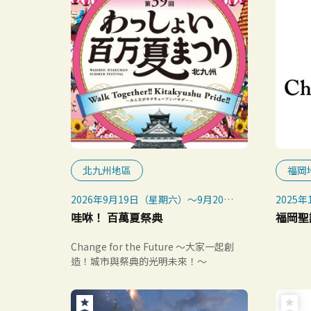
北九州地區
福岡
2026年9月19日（星期六）～9月20日
2025年
（星期日）
哇咻！ 百萬夏祭典
福岡聖
※雨天照常舉行，惡劣天氣取消（預
定）
Change for the Future ～大家一起創
造！城市與祭典的光明未來！～