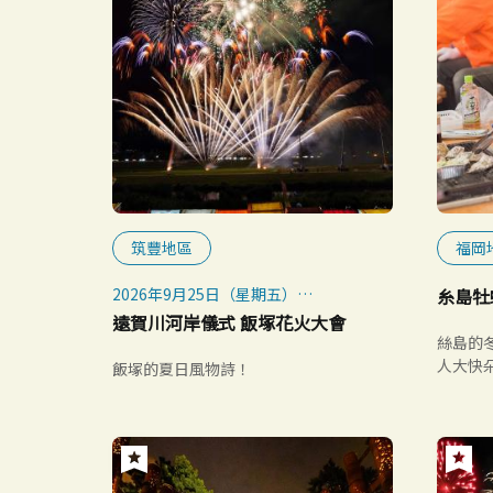
筑豐地區
福岡
2026年9月25日（星期五）
糸島牡
※如遇惡劣天氣，將延期至9月28日
遠賀川河岸儀式 飯塚花火大會
（星期一）舉行
絲島的
人大快
飯塚的夏日風物詩！