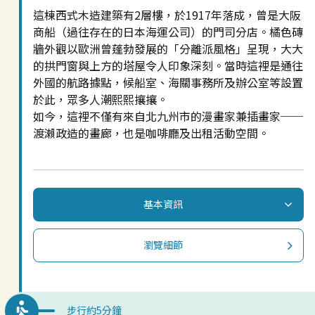
這棟西式木造建築有2層樓，於1917年落成，曾是大阪
商船（過往存在的日本海運公司）的門司分店。橘色磚
牆外觀以歐洲曾蓬勃發展的「分離派風格」呈現，大大
的拱門窗與上方的塔屋令人印象深刻。當時這裡是通往
外國的航路據點，候船室、海關事務所及辦公室等設置
於此，眾多人潮熙熙攘攘。
如今，這裡不僅有來自北九州市的漫畫家兼插畫家──
渡瀨政造的畫廊，也是咖啡廳及出租活動空間。
基本資訊
瀏覽細節
步行約5分鐘