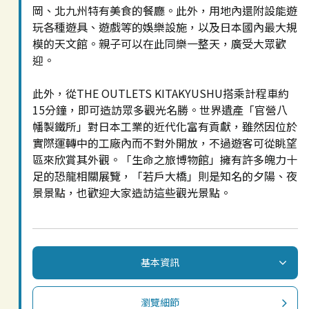
岡、北九州特有美食的餐廳。此外，用地內還附設能遊
玩各種遊具、遊戲等的娛樂設施，以及日本國內最大規
模的天文館。親子可以在此同樂一整天，廣受大眾歡
迎。
此外，從THE OUTLETS KITAKYUSHU搭乘計程車約
15分鐘，即可造訪眾多觀光名勝。世界遺產「官營八
幡製鐵所」對日本工業的近代化富有貢獻，雖然因位於
實際運轉中的工廠內而不對外開放，不過遊客可從眺望
區來欣賞其外觀。「生命之旅博物館」擁有許多魄力十
足的恐龍相關展覽，「若戶大橋」則是知名的夕陽、夜
景景點，也歡迎大家造訪這些觀光景點。
基本資訊
瀏覽細節