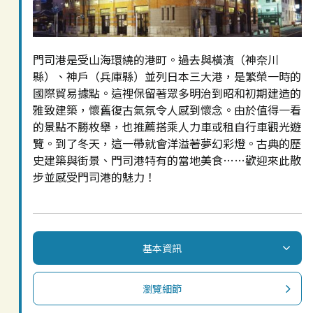
門司港是受山海環繞的港町。過去與橫濱（神奈川
縣）、神戶（兵庫縣）並列日本三大港，是繁榮一時的
國際貿易據點。這裡保留著眾多明治到昭和初期建造的
雅致建築，懷舊復古氣氛令人感到懷念。由於值得一看
的景點不勝枚舉，也推薦搭乘人力車或租自行車觀光遊
覽。到了冬天，這一帶就會洋溢著夢幻彩燈。古典的歷
史建築與街景、門司港特有的當地美食……歡迎來此散
步並感受門司港的魅力！
基本資訊
瀏覽細節