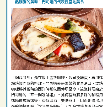
熱騰騰的美味！門司港的代表性當地美食
「焗烤咖哩」是在飯上盛放咖哩、起司及雞蛋，再用烤
箱烤製而成的料理。門司過去是繁榮的貿易港口，焗烤
咖哩將其當時的西洋時髦氛圍傳承至今。這道料理始於
門司港的「某一間咖啡館」。據傳當時將多餘的咖哩用
烤箱做成焗烤後，香氣四溢且美味無比，因而創造出現
在的焗烤咖哩（說法眾多紛紜）。如今焗烤咖哩已是當