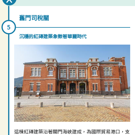
舊門司稅關
沉穩的紅磚建築象徵著華麗時代
這棟紅磚建築沿著關門海峽建成，為國際貿易港口，支