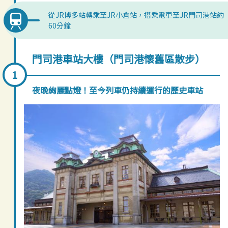
從JR博多站轉乘至JR小倉站，搭乘電車至JR門司港站約
60分鐘
門司港車站大樓（門司港懷舊區散步）
夜晚絢麗點燈！至今列車仍持續運行的歷史車站