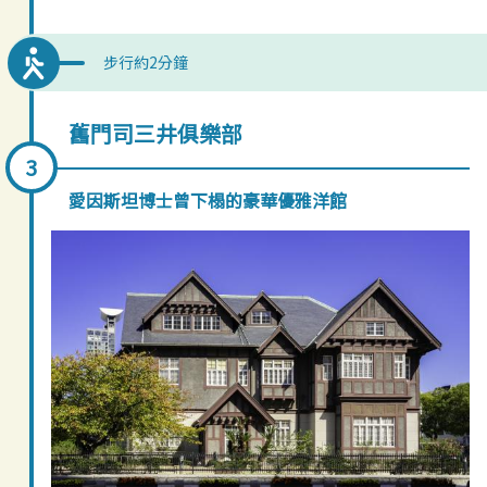
步行約2分鐘
舊門司三井俱樂部
愛因斯坦博士曾下榻的豪華優雅洋館