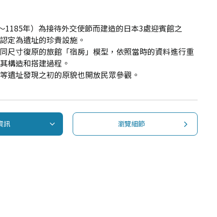
年～1185年）為接待外交使節而建造的日本3處迎賓館之
被認定為遺址的珍貴設施。
相同尺寸復原的旅館「宿房」模型，依照當時的資料進行重
著其構造和搭建過程。
子等遺址發現之初的原貌也開放民眾參觀。
資訊
瀏覽細節