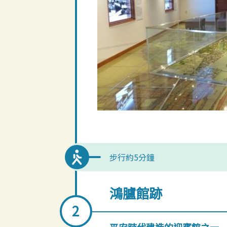
步行約5分鐘
鴻臚館跡
平安時代建造的迎賓館之一