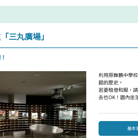
處「三丸廣場」
吧！
利用原舞鶴中學
館的歷史。
若要租借和服，
去也OK！園內坐
基本