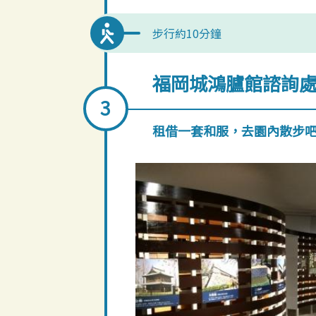
步行約10分鐘
福岡城鴻臚館諮詢
租借一套和服，去園內散步