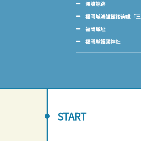
鴻臚館跡
福岡城鴻臚館諮詢處「三
福岡城址
福岡縣護國神社
START