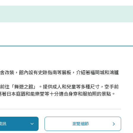
校舍改裝，館內設有史跡指南等展板，介紹著福岡城和鴻臚
請前往「舞遊之館」。提供成人和兒童等多種尺寸，空手前
落著日本庭園和能樂堂等十分適合身穿和服拍照的景點。
資訊
瀏覽細節