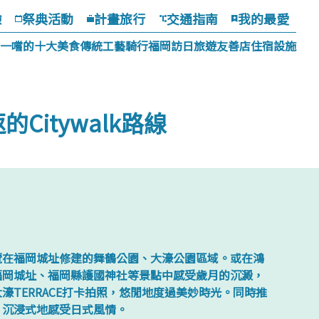
驗
祭典活動
計畫旅行
交通指南
我的最愛
一嚐的十大美食
傳統工藝
騎行福岡
訪日旅遊友善店
住宿設施
itywalk路線
覽在福岡城址修建的舞鶴公園、大濠公園區域。或在鴻
福岡城址、福岡縣護國神社等景點中感受歲月的沉澱，
濠TERRACE打卡拍照，悠閒地度過美妙時光。同時推
，沉浸式地感受日式風情。