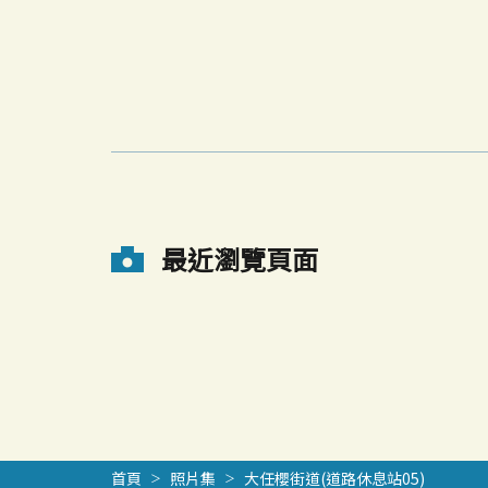
最近瀏覽頁面
首頁
照片集
大任櫻街道(道路休息站05)