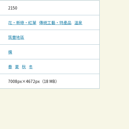
2150
花‧新綠‧紅葉
傳統工藝‧特產品
溫泉
筑豐地區
橫
春
夏
秋
冬
7008px×4672px（18 MB）