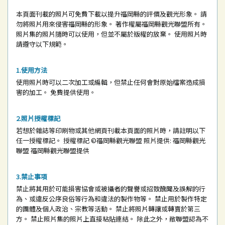
本頁面刊載的照片可免費下載以提升福岡縣的評價及觀光形象。
請
勿將照片用來侵害福岡縣的形象。
著作權屬福岡縣觀光聯盟所有。
照片集的照片隨時可以使用，但並不屬於版權的放棄。
使用照片時
請遵守以下規範。
使用方法
使用照片時可以二次加工或編輯，但禁止任何會對原始檔案造成損
害的加工。
免費提供使用。
照片授權標記
若想於雜誌等印刷物或其他網頁刊載本頁面的照片時，請註明以下
任一授權標記。
授權標記
©福岡縣觀光聯盟
照片提供: 福岡縣觀光
聯盟
福岡縣觀光聯盟提供
禁止事項
禁止將其用於可能損害協會或被攝者的聲譽或招致醜聞及誤解的行
為、或違反公序良俗等行為和違法的製作物等。
禁止用於製作特定
的團體及個人政治、宗教等活動。
禁止將照片轉讓或轉賣於第三
方。
禁止照片集的照片上直接粘貼連結。
除此之外，敝聯盟認為不