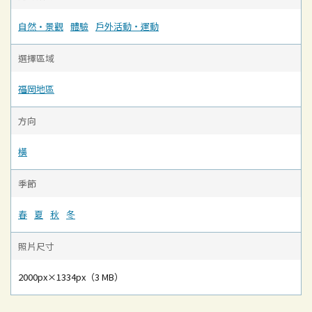
自然·景觀
體驗
戶外活動‧運動
選擇區域
福岡地區
方向
橫
季節
春
夏
秋
冬
照片尺寸
2000px×1334px（3 MB）