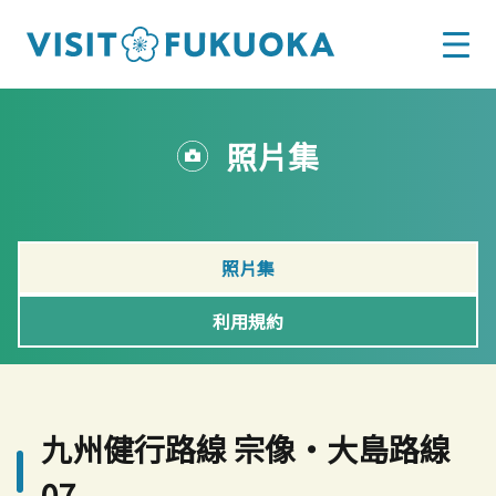
照片集
照片集
利用規約
九州健行路線 宗像・大島路線
07