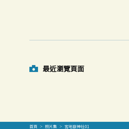
最近瀏覽頁面
首頁
照片集
宮地嶽神社01