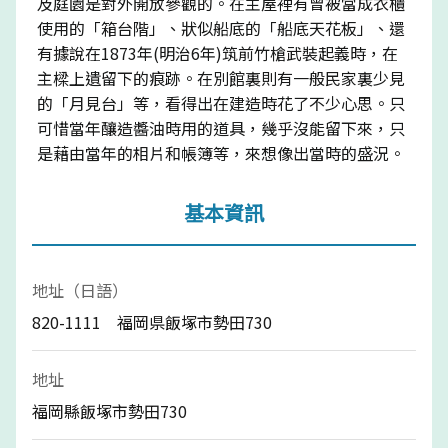
及庭園是對外開放參觀的。在主屋裡有曾被當成衣櫃
使用的「箱台階」、狀似船底的「船底天花板」、還
有據說在1873年(明治6年)筑前竹槍武裝起義時，在
主樑上遺留下的痕跡。在別館裏則有一般民家裏少見
的「月見台」等，看得出在建造時花了不少心思。只
可惜當年釀造醬油時用的道具，幾乎沒能留下來，只
是藉由當年的相片和帳簿等，來想像出當時的盛況。
基本資訊
地址（日語）
820-1111 福岡県飯塚市勢田730
地址
福岡縣飯塚市勢田730