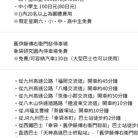
·中小學生 100日元(80日元)
※()內20名以上為團體費用
※限定星期六，小·中·高中生免費
舊伊藤傳右衛門邸停車場
幸袋研究園內停車場免費
※免費/可容納汽車130台（大型巴士也可以使用）
・從九州高速公路「福岡交流道」開車約45分鐘
・從九州高速公路「八幡交流道」開車約40分鐘
・從九州高速公路「筑後小郡交流道」開車約50分鐘
・從八木山快速道路路「穂波東交流道」開車約10分鐘
・從JR福北豐線「新飯塚站」開車約10分鐘
・從JR九州巴士「幸袋本町」巴士站徒步約2分鐘
・從西鐵巴士「幸袋・舊伊藤傳右衛門邸前」巴士站徒步
・直透巴士「天神高速巴士終點站」-「舊伊藤傳右衛門