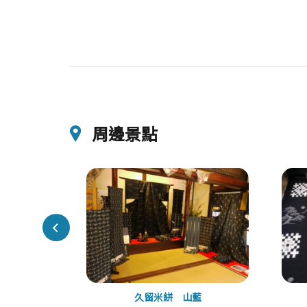
周邊景點
壇
久留米絣 山藍