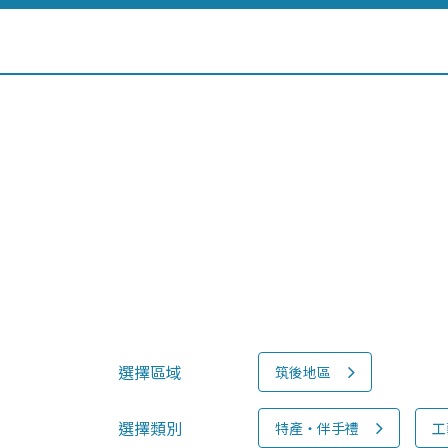
選擇區域
筑後地區
選擇類別
特產‧伴手禮
工