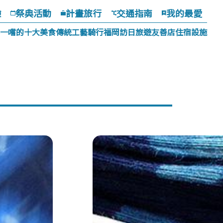
驗
祭典活動
計畫旅行
交通指南
我的最愛
一嚐的十大美食
傳統工藝
騎行福岡
訪日旅遊友善店
住宿設施