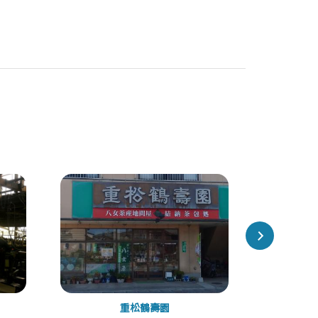
重松鶴壽園