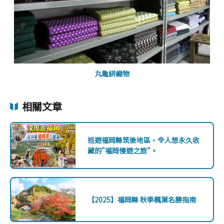
丸亀絣織物
相關文章
巡遊福岡縣筑後地區，令人想永久收
藏的"福岡慢遊之旅"。
【2025】福岡縣 秋季楓葉名勝指南