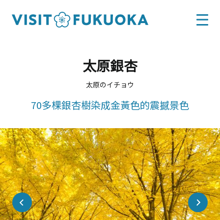
太原銀杏
太原のイチョウ
70多棵銀杏樹染成金黃色的震撼景色