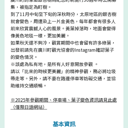
集，被指定為町樹。
到了11月中旬至下旬的深秋時分，太原地區的銀杏樹
就會變色，周遭染上一片金黃色，每年都會有很多人
前來欣賞震撼人心的風景。黃葉掉落時，地面會變得
像黃色地毯一樣，更加美麗。
如果秋天還不夠冷，觀賞期間中也會留有許多綠葉，
出發前請先在廣川町觀光協會的Instagram確認葉子
的變色情況。
※該處為私有地，是所有人好意開放參觀 。
請以「比來的時候更美麗」的精神參觀，務必將垃圾
帶走等。另外，請不要在路邊停車等妨礙交通，並協
助維持交通順暢。
※2025年參觀期間、停車場、葉子變色資訊請見此處
（僅限日語網站）
基本資訊