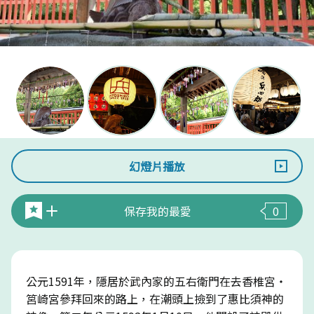
幻燈片播放
保存我的最愛
0
公元1591年，隱居於武內家的五右衛門在去香椎宮・
筥崎宮參拜回來的路上，在潮頭上撿到了惠比須神的