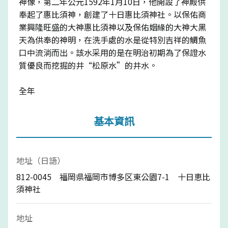
神像，第二年公元1592年1月10日，他開設了神殿供
奉起了惠比須神，創建了十日惠比須神社。以保佑商
業興隆旺盛的大神惠比須神以及保佑姻緣的大神大黑
天為供奉的神明，在洗手處的水是從特別吉祥的鯛魚
口中流淌而出。該水采用的是在明治初期為了保證水
質優良而挖掘的井“松原水”的井水。
全年
基本資訊
地址（日語）
812-0045 福岡県福岡市博多区東公園7-1 十日恵比
須神社
地址