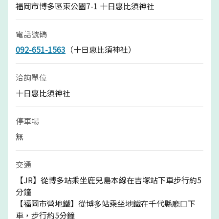
福岡市博多區東公園7-1 十日惠比須神社
電話號碼
092-651-1563
（十日恵比須神社）
洽詢單位
十日惠比須神社
停車場
無
交通
【JR】從博多站乘坐鹿兒島本線在吉塚站下車步行約5
分鐘
【福岡市營地鐵】從博多站乘坐地鐵在千代縣廳口下
車，步行約5分鐘