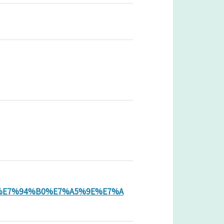
%9B%E7%94%B0%E7%A5%9E%E7%A