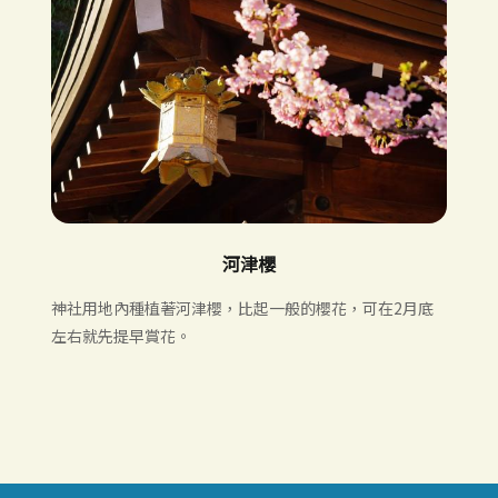
河津櫻
神社用地內種植著河津櫻，比起一般的櫻花，可在2月底
左右就先提早賞花。