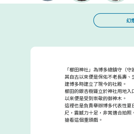
幻
「櫛田神社」為博多總鎮守（守
其自古以來便是保佑不老長壽、
建博多時建立了現今的社殿。
櫛田的銀杏樹聳立於神社用地入口
以來便是受到崇敬的御神木。
這裡也是負責舉辦博多代表性夏
尺，震撼力十足，非常適合拍照
搶看這個重頭戲。