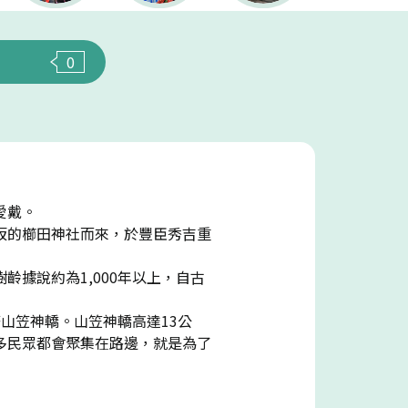
0
愛戴。
坂的櫛田神社而來，於豐臣秀吉重
據說約為1,000年以上，自古
山笠神轎。山笠神轎高達13公
多民眾都會聚集在路邊，就是為了