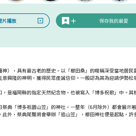
燈片播放
保存我的最愛
護神），具有最古老的歷史，以「櫛田桑」的暱稱深受當地居民
生意興隆的神明，獲得民眾虔誠信仰。一般認為其為迎請伊勢松
，是福岡縣的指定天然紀念物，也被寫入「博多祝歌」中。其樹齡
日祭典「博多祇園山笠」的神社，一整年（6月除外）都會展示著
。此外，祭典尾聲將會舉辦「追山笠」，櫛田神社便是起點，許