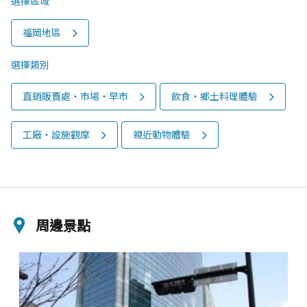
選擇區域
福岡地區
選擇類別
直銷販賣處‧市場‧早市
飲食・鄉土料理體驗
工廠・設施觀摩
親近動物體驗
周邊景點