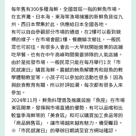
每年售有300多種海鮮，全國首屈一指的鮮魚市場。
在玄界灘、日本海、東海等漁場捕獲的新鮮魚貨從九
州、西日本聚集於此，供應給日本全國各地。
有可以自由參觀部分市場的通道，在2樓可以看到競
標的樣子。在市場會館1樓，餐廳鱗次櫛比，一般民
眾也可前往。有很多人會去一大早就開始營業的店鋪
吃早餐，也有在中午高峰時間需要排隊的人氣店鋪。
由於是批發市場，一般民眾只能在每月舉行1次「市
民感謝日」購買海鮮。震撼的鮪魚解體秀和殺魚的教
學體驗教室等，小孩子可以參加的活動也很多！因為
與飲食教育有關，所以好評如潮，每次都有很多人來
參加。
2024年11月，鮮魚料理普及推廣設施「魚座」在市場
東區開業，發揮與市場直通的優勢，有可以品嚐和比
較當季海鮮等的「美食區」和可以購買加工食品等的
「商品銷售區」，讓市場越來越有魅力，備受矚目。
※「市民感謝日」的舉辦日期請至官方網站確認。