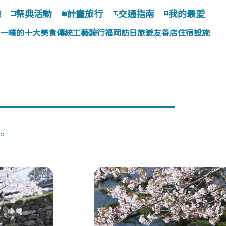
驗
祭典活動
計畫旅行
交通指南
我的最愛
一嚐的十大美食
傳統工藝
騎行福岡
訪日旅遊友善店
住宿設施
。