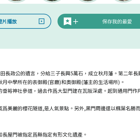
燈片播放
保存我的最愛
藩主黑田長政公的遺言，分給三子長興5萬石，成立秋月藩。第二年
月中學所在的表御殿(官廳)和奧御殿(藩主的生活場所)。
的垂裕神社參道，過去作爲大型門建在瓦阪深處。起到通用門作
成爲美麗的櫻花隧道,是人氣景點。另外,黑門周邊還以楓葉名勝
和長屋門被指定爲縣指定有形文化遺產。