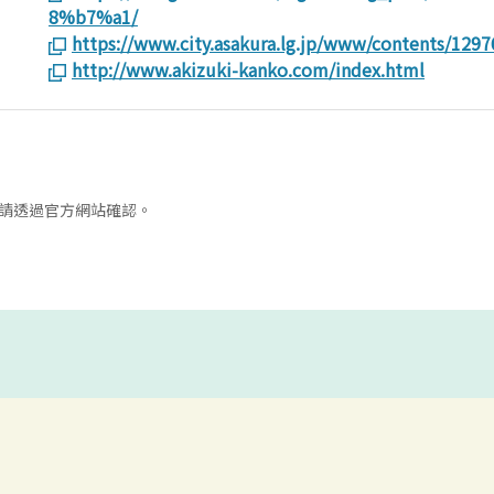
8%b7%a1/
https://www.city.asakura.lg.jp/www/contents/129
http://www.akizuki-kanko.com/index.html
請透過官方網站確認。