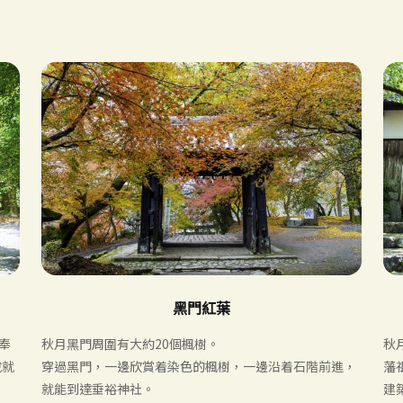
黑門紅葉
奉
秋月黑門周圍有大約20個楓樹。
秋
說就
穿過黑門，一邊欣賞着染色的楓樹，一邊沿着石階前進，
藩
就能到達垂裕神社。
建