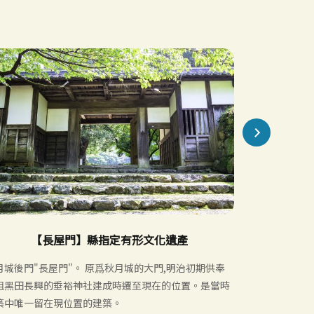
【長屋門】縣指定有形文化遺產
月城後門"長屋門"。 原爲秋月城的大門,明治初期供奉
在通往秋月城
祖黑田長興的垂裕神社建成時遷至現在的位置。是當時
天变成约500
築中唯一留在現位置的建築。
晚上裸露的灯