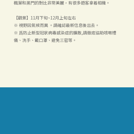
楓葉和黑門的對比非常美麗，有很多遊客拿着相機。
【觀景】11月下旬~12月上旬左右
※ 視野因氣候而異 。請確認最新信息後出去。
※ 爲防止新型冠狀病毒感染症的擴散,請徹底協助咳嗽禮
儀、洗手、戴口罩、避免三密等。