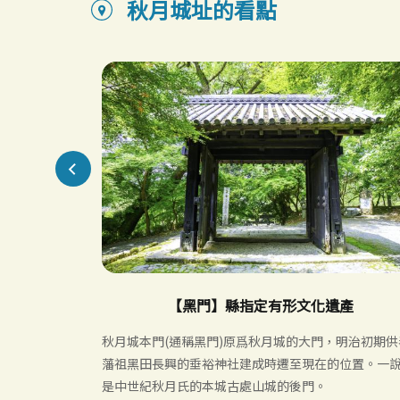
秋月城址的看點
【黑門】縣指定有形文化遺產
00棵樱花，春
秋月城本門(通稱黑門)原爲秋月城的大門，明治初期供
藩祖黑田長興的垂裕神社建成時遷至現在的位置。一
不同的梦幻情
是中世紀秋月氏的本城古處山城的後門。