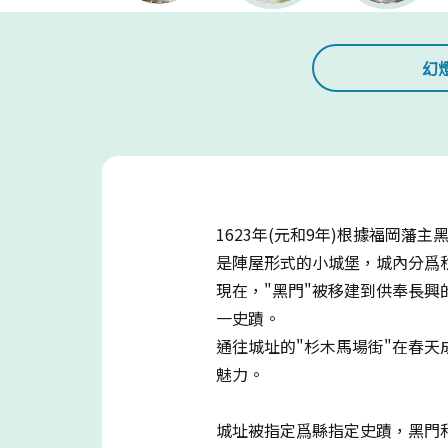
幻
1623年(元和9年)根據福岡
是陣屋形式的小城堡，城內分爲秋
現在，"黑門"被移建到供奉長興
一史蹟。
通往城址的"杉木馬場街"在春天
魅力。
城址被指定爲縣指定史蹟，黑門