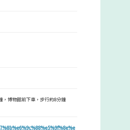
分鐘，博物館前下車，步行約8分鐘
%e7%a7%8b%e6%9c%88%e5%9f%8e%e