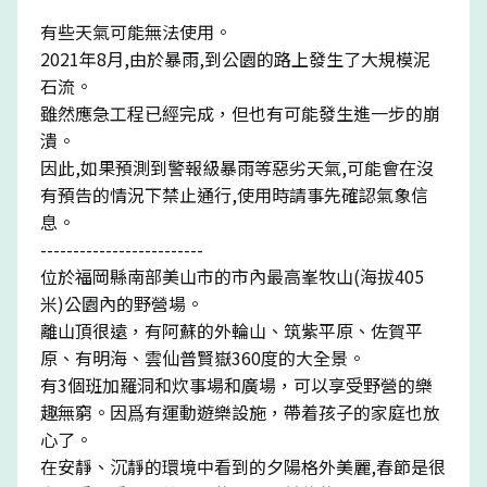
有些天氣可能無法使用。
2021年8月,由於暴雨,到公園的路上發生了大規模泥
石流。
雖然應急工程已經完成，但也有可能發生進一步的崩
潰。
因此,如果預測到警報級暴雨等惡劣天氣,可能會在沒
有預告的情況下禁止通行,使用時請事先確認氣象信
息。
-------------------------
位於福岡縣南部美山市的市內最高峯牧山(海拔405
米)公園內的野營場。
離山頂很遠，有阿蘇的外輪山、筑紫平原、佐賀平
原、有明海、雲仙普賢嶽360度的大全景。
有3個班加羅洞和炊事場和廣場，可以享受野營的樂
趣無窮。因爲有運動遊樂設施，帶着孩子的家庭也放
心了。
在安靜、沉靜的環境中看到的夕陽格外美麗,春節是很