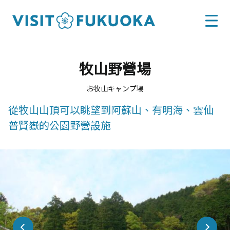
牧山野營場
お牧山キャンプ場
從牧山山頂可以眺望到阿蘇山、有明海、雲仙
普賢嶽的公園野營設施