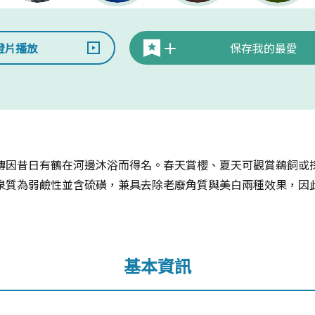
燈片播放
保存我的最愛
傳因昔日有鶴在河邊沐浴而得名。春天賞櫻、夏天可觀賞鵜飼或
泉質為弱鹼性並含硫磺，兼具去除老廢角質與美白兩種效果，因
基本資訊