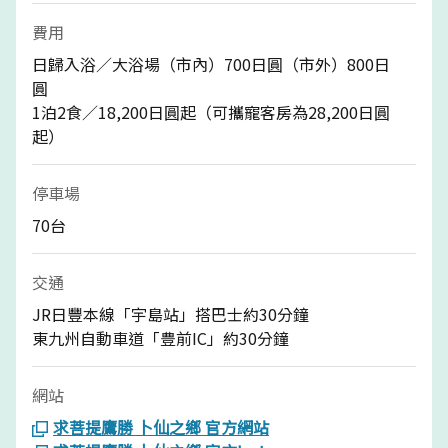
費用
日歸入浴／大浴場（市內）700日圓（市外）800日
圓
1泊2食／18,200日圓起（可攜寵客房為28,200日圓
起）
停車場
70台
交通
JR日豐本線「宇島站」搭巴士約30分鐘
東九州自動車道「豊前IC」約30分鐘
網站
求菩提鷹勝 卜仙之鄉 官方網站