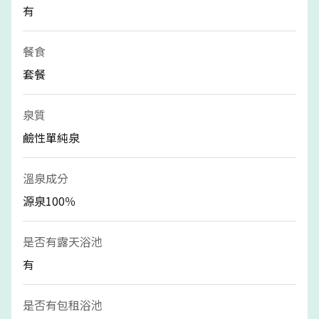
有
餐食
套餐
泉質
鹼性單純泉
溫泉成分
源泉100％
是否有露天浴池
有
是否有包租浴池