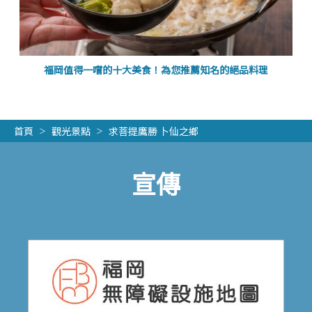
福岡值得一嚐的十大美食！為您推薦知名的絕品料理
首頁
觀光景點
求菩提鷹勝 卜仙之鄉
宣傳