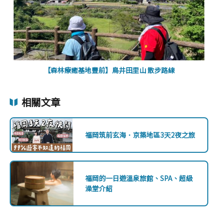
【森林療癒基地豐前】鳥井田里山 散步路線
相關文章
福岡筑前玄海．京築地區3天2夜之旅
福岡的一日遊溫泉旅館、SPA、超級
澡堂介紹