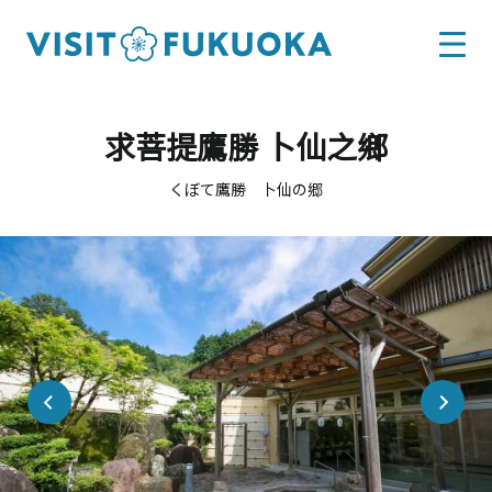
求菩提鷹勝 卜仙之鄉
くぼて鷹勝 卜仙の郷