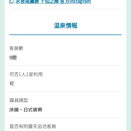
求菩提鷹勝 卜仙之鄉 官方Instagram
温泉情報
客房數
9間
可否1人1室利用
可
寢具類型
床鋪・日式被褥
是否有附露天浴池客房