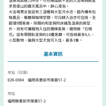
溫泉為其魅力所在，可在開闊感十足的大浴場與眺望
求菩提山的露天風呂中，靜心浸泡。
大浴場男女皆設有三溫暖與大型冷水池。館內備有包
租風呂、餐廳與咖啡空間，可日歸入浴亦可住宿。全
館僅9間客房，除簡約和室與附床鋪及溫泉的房型
外，另有可攜寵物入住的獨棟客房。寵物房「石楠
花」設有兩間臥室與約18疊客廳，可容納最多6人，
小型動物、貓與大型犬皆可入住，最多3隻。
基本資訊
地址（日語）
828-0084 福岡県豊前市篠瀬57-2
地址
福岡縣豊前市篠瀬57-2