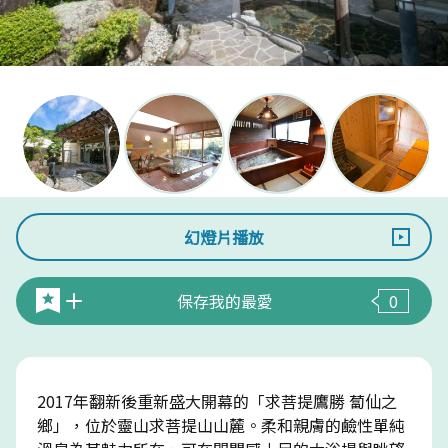
幻燈片播放
保存我的最愛
0
2017年翻新後重新盛大開幕的「求菩提鷹勝 蔔仙之
鄉」，位於靈山求菩提山山麓。柔和親膚的鹼性單純