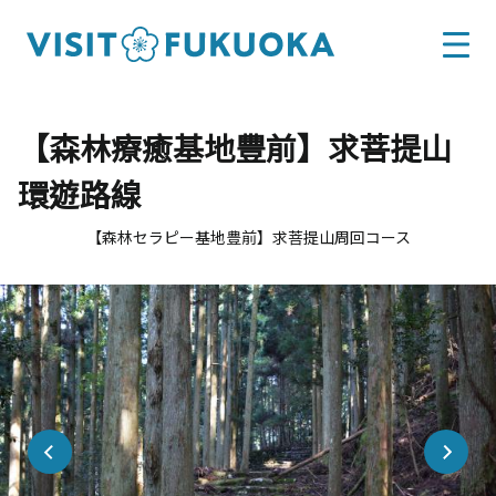
【森林療癒基地豐前】求菩提山
環遊路線
【森林セラピー基地豊前】求菩提山周回コース