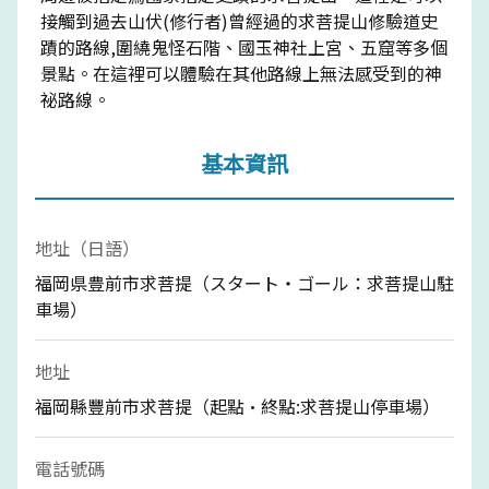
接觸到過去山伏(修行者)曾經過的求菩提山修驗道史
蹟的路線,圍繞鬼怪石階、國玉神社上宮、五窟等多個
景點。在這裡可以體驗在其他路線上無法感受到的神
祕路線。
基本資訊
地址（日語）
福岡県豊前市求菩提（スタート・ゴール：求菩提山駐
車場）
地址
福岡縣豐前市求菩提（起點·終點:求菩提山停車場）
電話號碼