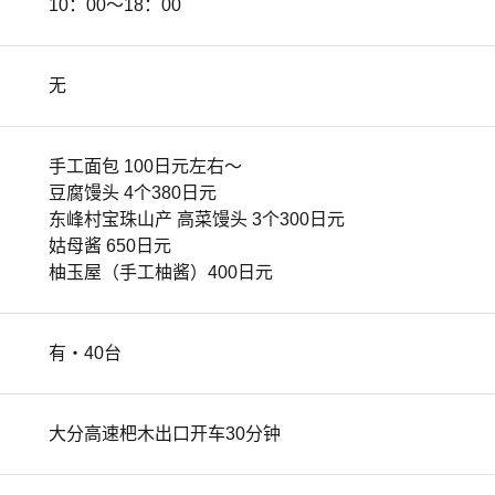
10：00～18：00
无
手工面包 100日元左右～
豆腐馒头 4个380日元
东峰村宝珠山产 高菜馒头 3个300日元
姑母酱 650日元
柚玉屋（手工柚酱）400日元
有・40台
大分高速杷木出口开车30分钟