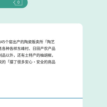
0
45个窑出产的陶瓷贩卖所「陶艺
售各种各样东峰村、日田产农产品
制品以外，还有土特产的柚胡椒，
说的「摆了很多安心・安全的商品