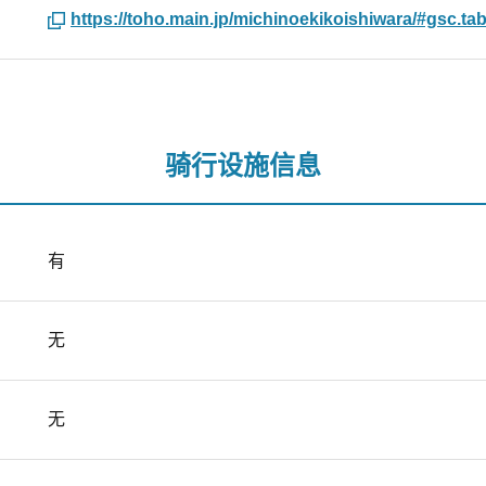
https://toho.main.jp/michinoekikoishiwara/#gsc.ta
骑行设施信息
有
无
无