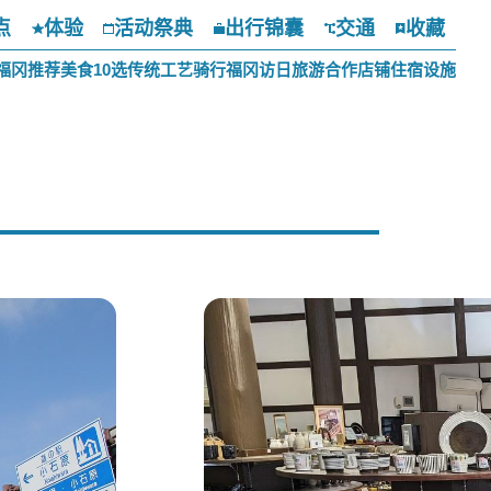
点
体验
活动祭典
出行锦囊
交通
收藏
福冈推荐美食10选
传统工艺
骑行福冈
访日旅游合作店铺
住宿设施