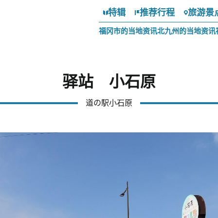
特辑
推荐行程
旅游景
福冈市的当地资讯
北九州的当地资讯
驿站 小石原
道の駅小石原