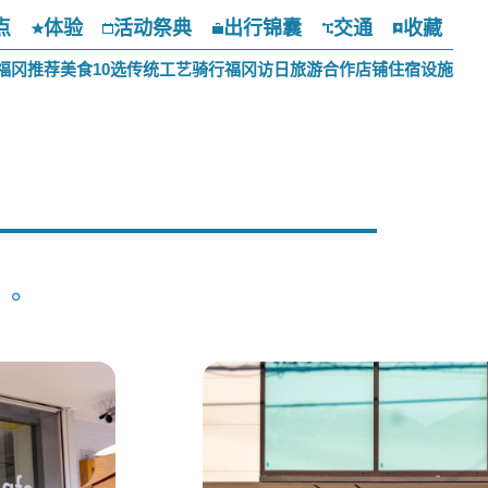
点
体验
活动祭典
出行锦囊
交通
收藏
福冈推荐美食10选
传统工艺
骑行福冈
访日旅游合作店铺
住宿设施
」。