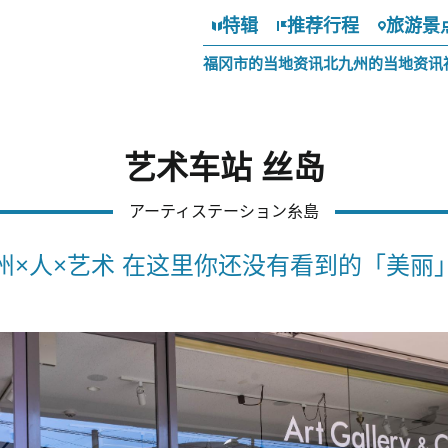
特辑
推荐行程
旅游景
福冈市的当地资讯
北九州的当地资讯
艺术车站 丝岛
アーティステーション糸島
州×人×艺术 在这里你还没有看到的「美丽