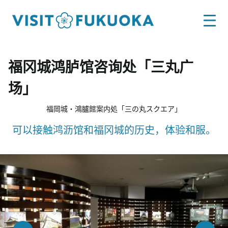
福冈城鸿胪馆咨询处「三丸广
场」
福岡城・鴻臚館案内処「三の丸スクエア」
可以接触鸿沥馆和福冈城的历史，体验和服。