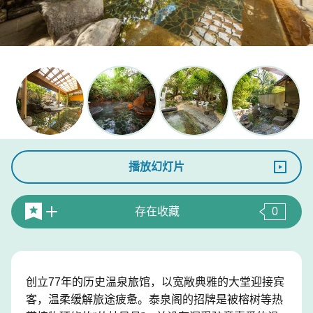
播放幻灯片
存在收藏
0
创立77年的历史温泉旅馆，以宽敞典雅的大堂迎接宾
客，温柔缓解旅途疲惫。泰泉阁的招牌是被榕树等热