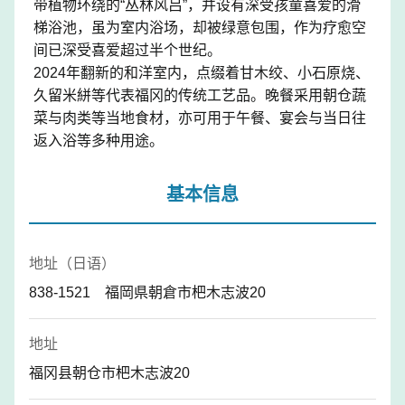
带植物环绕的“丛林风吕”，并设有深受孩童喜爱的滑
梯浴池，虽为室内浴场，却被绿意包围，作为疗愈空
间已深受喜爱超过半个世纪。
2024年翻新的和洋室内，点缀着甘木绞、小石原烧、
久留米絣等代表福冈的传统工艺品。晚餐采用朝仓蔬
菜与肉类等当地食材，亦可用于午餐、宴会与当日往
返入浴等多种用途。
基本信息
地址（日语）
838-1521 福岡県朝倉市杷木志波20
地址
福冈县朝仓市杷木志波20