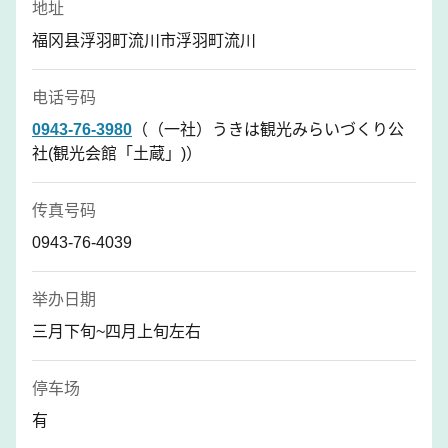
地址
福冈县浮羽町流川市浮羽町流川
电话号码
0943-76-3980
（（一社）うきは観光みらいづくり公
社(観光会館「土蔵」)）
传真号码
0943-76-4039
举办日期
三月下旬~四月上旬左右
停车场
有