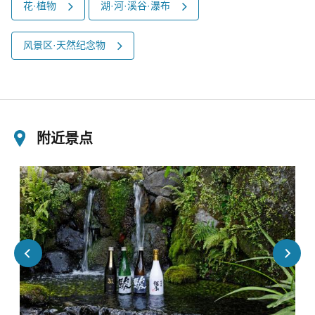
花·植物
湖·河·溪谷·瀑布
风景区·天然纪念物
附近景点