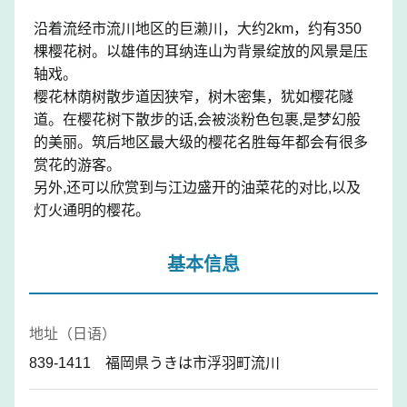
沿着流经市流川地区的巨濑川，大约2km，约有350
棵樱花树。以雄伟的耳纳连山为背景绽放的风景是压
轴戏。
樱花林荫树散步道因狭窄，树木密集，犹如樱花隧
道。在樱花树下散步的话,会被淡粉色包裹,是梦幻般
的美丽。筑后地区最大级的樱花名胜每年都会有很多
赏花的游客。
另外,还可以欣赏到与江边盛开的油菜花的对比,以及
灯火通明的樱花。
基本信息
地址（日语）
839-1411 福岡県うきは市浮羽町流川