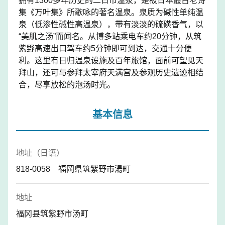
拥有1300多年历史的二日市温泉，是被日本最古老诗
集《万叶集》所歌咏的著名温泉。泉质为碱性单纯温
泉（低渗性碱性高温泉），带有淡淡的硫磺香气，以
“美肌之汤”而闻名。从博多站乘电车约20分钟，从筑
紫野高速出口驾车约5分钟即可到达，交通十分便
利。这里有日归温泉设施及百年旅馆，面前可望见天
拜山，还可与参拜太宰府天满宫及参观历史遗迹相结
合，尽享放松的泡汤时光。
基本信息
地址（日语）
818-0058 福岡県筑紫野市湯町
地址
福冈县筑紫野市汤町