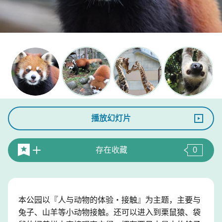
播放幻灯片
存在收藏
0
本公园以『人与动物的体验・接触』为主题，主要与
兔子、山羊等小动物接触。还可以进入到栗鼠猿、袋