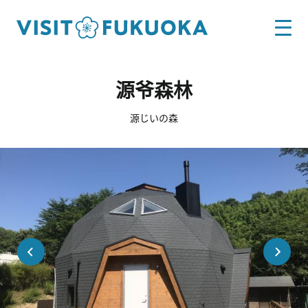
源爷森林
源じいの森