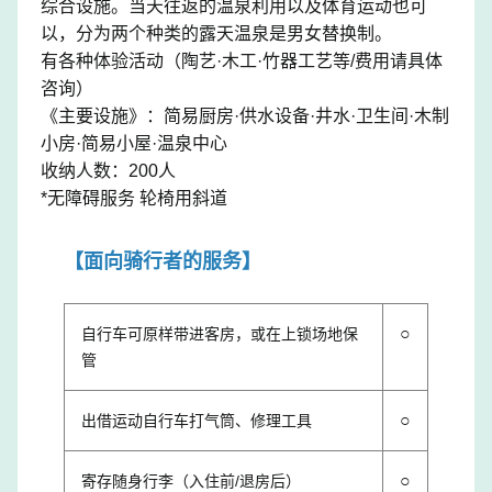
综合设施。当天往返的温泉利用以及体育运动也可
以，分为两个种类的露天温泉是男女替换制。
有各种体验活动（陶艺·木工·竹器工艺等/费用请具体
咨询）
《主要设施》：简易厨房·供水设备·井水·卫生间·木制
小房·简易小屋·温泉中心
收纳人数：200人
*无障碍服务 轮椅用斜道
【面向骑行者的服务】
○
自行车可原样带进客房，或在上锁场地保
管
○
出借运动自行车打气筒、修理工具
○
寄存随身行李（入住前/退房后）