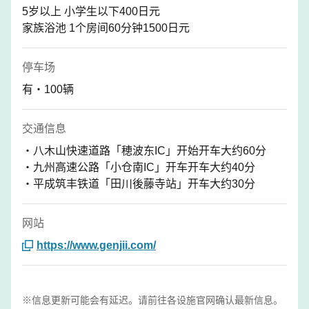
5岁以上 小学生以下400日元
家族浴池 1个房间60分钟1500日元
停车场
有・100辆
交通信息
・八木山快速道路「穂波东IC」开始开车大约60分
・九州高速公路「小仓南IC」开车开车大约40分
・平成筑丰铁道「田川後藤寺站」开车大约30分
网站
https://www.genjii.com/
※信息更新可能会有延迟。请前往各设施官网确认最新信息。