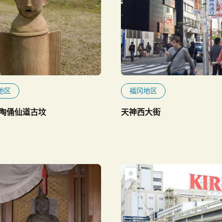
地区
福冈地区
陶俑仙道古坟
天神西大街