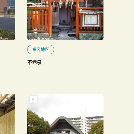
福冈地区
不老泉