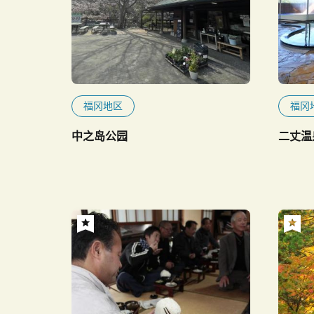
福冈地区
福冈
中之岛公园
二丈温泉