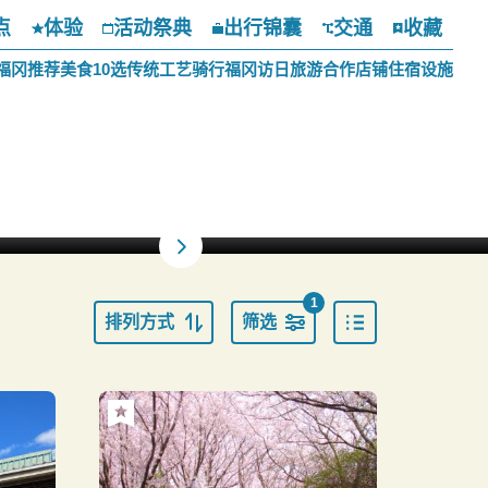
点
体验
活动祭典
出行锦囊
交通
收藏
福冈推荐美食10选
传统工艺
骑行福冈
访日旅游合作店铺
住宿设施
1
排列方式
筛选