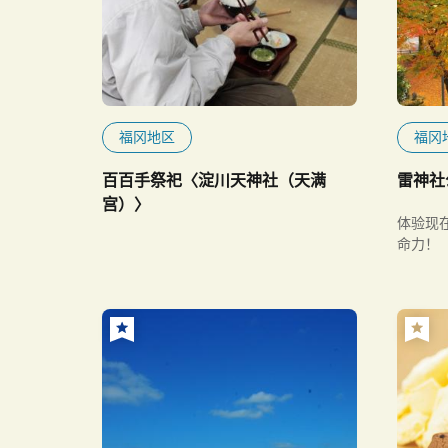
福冈地区
福冈
百百手祭祀〈淀川天神社（天满
雷神社
宫）〉
体验现
命力！