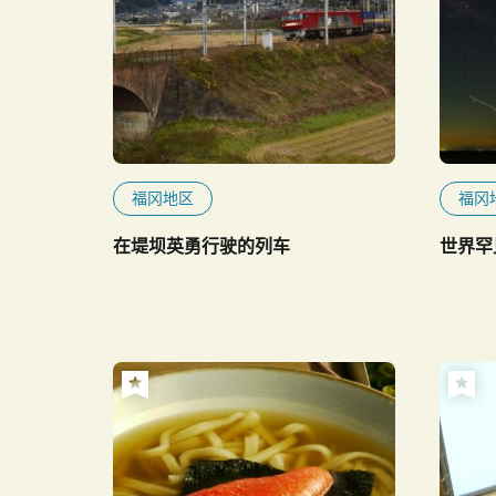
福冈地区
福冈
在堤坝英勇行驶的列车
世界罕