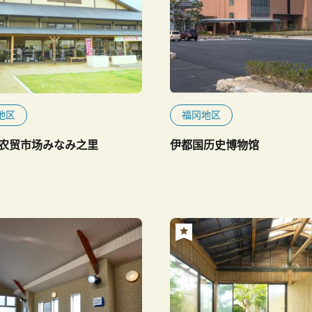
地区
福冈地区
农贸市场みなみ之里
伊都国历史博物馆