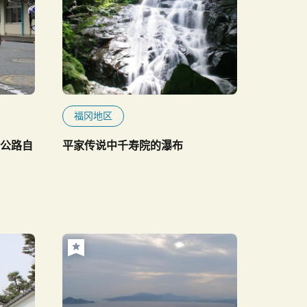
福冈地区
麟公路自
平家传说中千寿院的瀑布