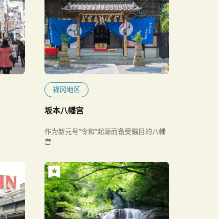
福冈地区
坂本八幡宫
作为新元号"令和"起源而备受瞩目的八幡
宫