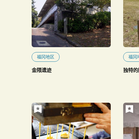
福冈地区
福冈
金隈遗迹
独特的