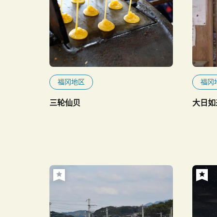
福冈地区
福冈
三轮仙贝
大日如