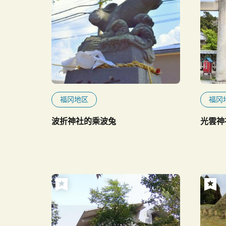
福冈地区
福冈
波折神社的乘波兔
光雲神