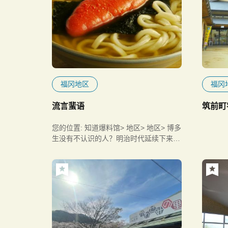
福冈地区
福冈
流言蜚语
筑前町
您的位置: 知道爆料馆> 地区> 地区> 博多
生没有不认识的人？明治时代延续下来的
老字号乌冬面店