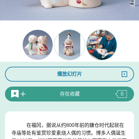
播放幻灯片
存在收藏
0
在福冈，据说从约800年前的鎌仓时代起就在
寺庙等处有鉴赏珍爱素烧人偶的习惯。博多人偶诞生